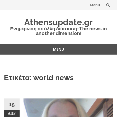
Menu
Skip
Athensupdate.gr
to
Ενημέρωση σε άλλη διάσταση-The news in
another dimension!
content
MENU
Skip
to
content
Ετικέτα:
world news
15
ΑΠΡ