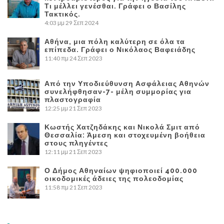
Τι μέλλει γενέσθαι. Γράφει ο Βασίλης
Τακτικός.
4:03 μμ
29 Σεπ 2024
Αθήνα, μια πόλη καλύτερη σε όλα τα
επίπεδα. Γράφει ο Νικόλαος Βαφειάδης
11:40 πμ
24 Σεπ 2023
Από την Υποδιεύθυνση Ασφάλειας Αθηνών
συνελήφθησαν-7- μέλη συμμορίας για
πλαστογραφία
12:25 μμ
21 Σεπ 2023
Κωστής Χατζηδάκης και Νικολά Σμιτ από
Θεσσαλία: Άμεση και στοχευμένη βοήθεια
στους πληγέντες
12:11 μμ
21 Σεπ 2023
Ο Δήμος Αθηναίων ψηφιοποιεί 400.000
οικοδομικές άδειες της πολεοδομίας
11:58 πμ
21 Σεπ 2023