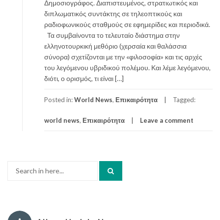
Δημοσιογράφος. Διαπιστευμένος, στρατιωτικός και
διπλωματικός συντάκτης σε τηλεοπτικούς και
ραδιοφωνικούς σταθμούς σε εφημερίδες και περιοδικά.
Τα συμβαίνοντα το τελευταίο διάστημα στην
ελληνοτουρκική μεθόριο (χερσαία και θαλάσσια
σύνορα) σχετίζονται με την «φιλοσοφία» και τις αρχές
του λεγόμενου υβριδικού πολέμου. Και λέμε λεγόμενου,
διότι, ο ορισμός, τι είναι […]
Posted in:
World News
,
Επικαιρότητα
Tagged:
world news
,
Επικαιρότητα
Leave a comment
Search
for: