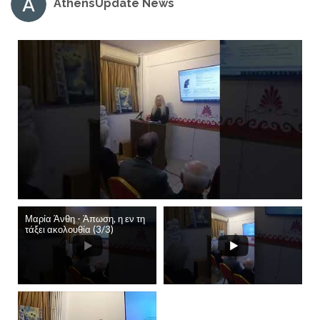
AthensUpdate News
Μαρία Άνθη - Άπωση, η εν τη
τάξει ακολουθία (3/3)