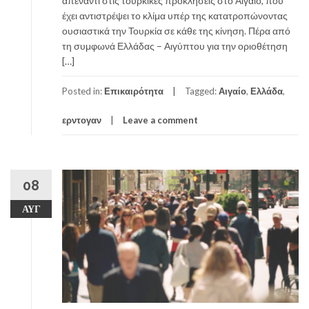
απέναντι στις τουρκικές προκλήσεις στο Αιγαίο, που
έχει αντιστρέψει το κλίμα υπέρ της κατατροπώνοντας
ουσιαστικά την Τουρκία σε κάθε της κίνηση. Πέρα από
τη συμφωνά Ελλάδας – Αιγύπτου για την οριοθέτηση
[…]
Posted in:
Επικαιρότητα
Tagged:
Αιγαίο
,
Ελλάδα
,
ερντογαν
Leave a comment
08
ΑΥΓ