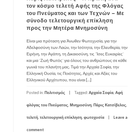
τον κόσμο τελετή Αφής της Φλόγας
του Πνεύματος και των Τεχνών – Με
σύνοδο τελετουργική επίκληση
προς την Μητέρα Μνημοσύνη
Είναι μια πρόταση για Άνωθεν Φωτοχυσία, για την
Αδελφοσύνη των Λαών, την Ισότητα, την Ελευθερία, την
Ειρήνη, την Αγάπη, τη Δικαιοσύνη, τις ¨Ίσες Ευκαιρίες¨
και μια ¨Ζωή Φωτός¨ για όλους του ανθρώπους σε κάθε
γωνιά του πλανήτη μας. Τιμά την Αρχαία Σοφία, την
Ελληνική Ουσία, τις Ποιότητες, Αρχές και Αξίες του
Ελληνικού Αρχέτυπου, που είναι […]
Posted in:
Πολιτισμός
Tagged:
Αρχαία Σοφία
,
Αφή
φλόγας του Πνεύματος
,
Μνημοσύνη
,
Πάρις Κατσίβελος
,
τελετή
,
τελετουργική επίκληση
,
φωτοχυσία
Leave a
comment