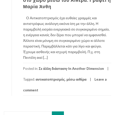
στο χώρο μέσω του Αιθέρα. Γράφει η
Μαρία Άνθη
Ο Αντικατοπτρισμός έχει ευθείες γραμμές και
αντιστρόφως ανάλογη εικόνα ίση με την άλλη. Η
παρεμβολή εισρέει ενεργειακά σε συγκεκριμένο σημείο,
η ενέργεια κανείς δεν ξέρει που μπορεί να εμφανισθεί.
Άλλοτε είναι μόνιμη σε συγκεκριμένο χώρο κι άλλοτε
περαστική. Παρεμβάλλεται κάτι για λίγο και φεύγει.
Έχουμε ασθενής και ισχυρή παρεμβολή. Π.χ. στη
Πεντέλη εκεί […]
Posted in:
Σε άλλη διάσταση-In Another Dimension
Tagged:
αντικατοπτρισμός
,
μέσω αιθέρα
Leave a
comment
Search