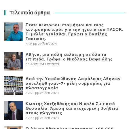
Τελευταία άρθρα
Πέντε κεντρώοι υποψήφιοι και ένας
κεντροαριστερός για την ηγεσία του ΠΑΣΟΚ.
Τι μέλλει γενέσθαι. Γράφει ο Βασίλης
Τακτικός.
4:03 μμ
29 Σεπ 2024
Αθήνα, μια πόλη καλύτερη σε όλα τα
επίπεδα. Γράφει ο Νικόλαος Βαφειάδης
11:40 πμ
24 Σεπ 2023
Από την Υποδιεύθυνση Ασφάλειας Αθηνών
συνελήφθησαν-7- μέλη συμμορίας για
πλαστογραφία
12:25 μμ
21 Σεπ 2023
Κωστής Χατζηδάκης και Νικολά Σμιτ από
Θεσσαλία: Άμεση και στοχευμένη βοήθεια
στους πληγέντες
12:11 μμ
21 Σεπ 2023
Ο Δήμος Αθηναίων ψηφιοποιεί 400.000