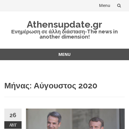
Menu
Skip
Athensupdate.gr
to
Ενημέρωση σε άλλη διάσταση-The news in
another dimension!
content
MENU
Skip
to
content
Μήνας:
Αύγουστος 2020
26
ΑΥΓ