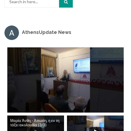
for:
AthensUpdate News
Μαρία Άνθη - Άπωση, η εν τη
τάξει ακολουθία (3/3)