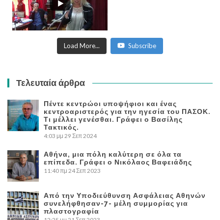
Load More...
Subscribe
Τελευταία άρθρα
Πέντε κεντρώοι υποψήφιοι και ένας
κεντροαριστερός για την ηγεσία του ΠΑΣΟΚ.
Τι μέλλει γενέσθαι. Γράφει ο Βασίλης
Τακτικός.
4:03 μμ
29 Σεπ 2024
Αθήνα, μια πόλη καλύτερη σε όλα τα
επίπεδα. Γράφει ο Νικόλαος Βαφειάδης
11:40 πμ
24 Σεπ 2023
Από την Υποδιεύθυνση Ασφάλειας Αθηνών
συνελήφθησαν-7- μέλη συμμορίας για
πλαστογραφία
12:25 μμ
21 Σεπ 2023