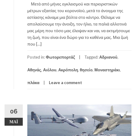
Μετά από μήνες εγκλεισμού και περιοριστικών
μέτρων εξαιτίας του κορονοϊού, μετά το άνοιγμα της
εστίασης κάναμε μια βόλτα στο κέντρο. Θέλαμε να
απολαύσουμε την άνοιξη, τον ήλιο, τα παλιά αλλοτινά
μας μέρη που τόσο μας έλειψαν και ναι, να εκτιμήσουμε
τη ζωή, που είναι ένα δώρο για το καθένα μας. Μια ζωή
που […]
Posted in:
Φωτορεπορτάζ
Tagged:
Αδριανού
,
Αθηνάς
,
Αιόλου
,
Ακρόπολη
,
θησείο
,
Μοναστηράκι
,
πλάκα
Leave a comment
06
ΜΆΙ