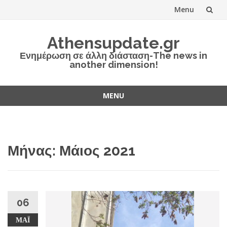
Menu
Skip
Athensupdate.gr
to
Ενημέρωση σε άλλη διάσταση-The news in
another dimension!
content
MENU
Skip
to
content
Μήνας:
Μάιος 2021
06
ΜΆΙ