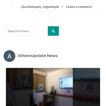
εξωπλισσμός
,
τεχνολογία
Leave a comment
Search
for:
AthensUpdate News