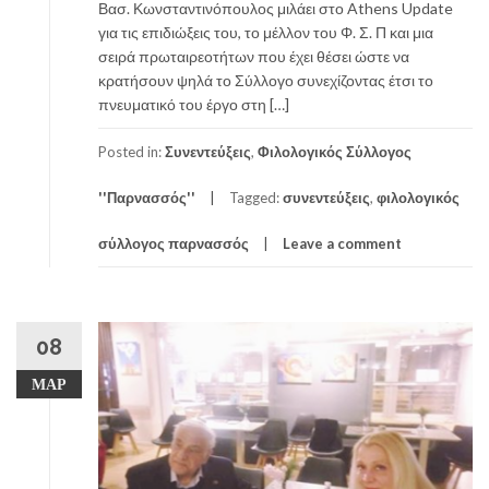
Βασ. Κωνσταντινόπουλος μιλάει στο Athens Update
για τις επιδιώξεις του, το μέλλον του Φ. Σ. Π και μια
σειρά πρωταιρεοτήτων που έχει θέσει ώστε να
κρατήσουν ψηλά το Σύλλογο συνεχίζοντας έτσι το
πνευματικό του έργο στη […]
Posted in:
Συνεντεύξεις
,
Φιλολογικός Σύλλογος
''Παρνασσός''
Tagged:
συνεντεύξεις
,
φιλολογικός
σύλλογος παρνασσός
Leave a comment
08
ΜΑΡ