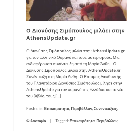
Ο Διονύσης Σιμόπουλος μιλάει στην
AthensUpdate.gr
Ο Διονύσης Σιμόπουλος μιλάει στην AthensUpdate.gr
για τον Ελληνικό Ουρανό και τους αστερισμούς. Μία
ενδιαφέρουσα συνέντευξη από τη Μαρία Άνθη. Ο
Διονύσης Σιμόπουλος μιλάει στην AthensUpdate.gr
Συνέντευξη στη Μαρία Άνθη Ο Επίτιμος Διευθυντής
του Πλανητάριου Διονύσιος Σιμόπουλος μίλησε στην
AthensUpdate για τον ουρανό της Ελλάδας και το νέο
του βιβλίο, τους […]
Posted in:
Επικαιρότητα
,
Περιβάλλον
,
Συνεντεύξεις
,
Φιλοσοφία
Tagged:
Επικαιρότητα
,
Περιβάλλον
,