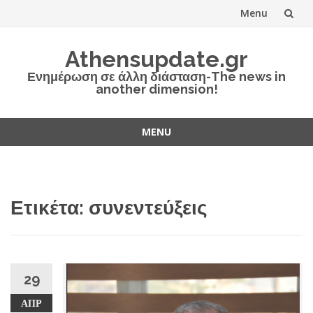
Menu
Skip
Athensupdate.gr
to
Ενημέρωση σε άλλη διάσταση-The news in
another dimension!
content
MENU
Skip
to
content
Ετικέτα:
συνεντεύξεις
29
ΑΠΡ