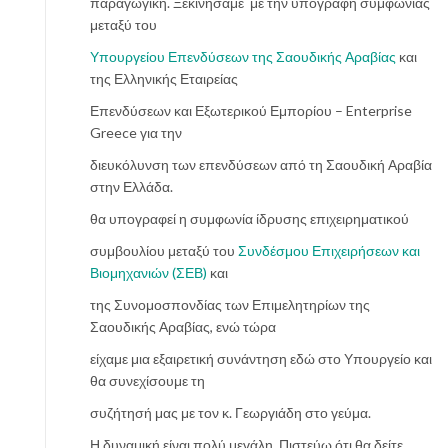
παραγωγική. Ξεκινήσαμε με την υπογραφή συμφωνίας
μεταξύ του
Υπουργείου Επενδύσεων της Σαουδικής Αραβίας
και
της Ελληνικής Εταιρείας
Επενδύσεων και Εξωτερικού Εμπορίου – Enterprise
Greece για την
διευκόλυνση των επενδύσεων από τη Σαουδική Αραβία
στην Ελλάδα.
θα υπογραφεί η συμφωνία ίδρυσης επιχειρηματικού
συμβουλίου μεταξύ του
Συνδέσμου Επιχειρήσεων και
Βιομηχανιών (ΣΕΒ)
και
της Συνομοσπονδίας των Επιμελητηρίων της
Σαουδικής Αραβίας, ενώ τώρα
είχαμε μια εξαιρετική συνάντηση εδώ στο Υπουργείο και
θα συνεχίσουμε τη
συζήτησή μας με τον κ. Γεωργιάδη στο γεύμα.
Η δυναμική είναι πολύ μεγάλη. Πιστεύω ότι θα δείτε