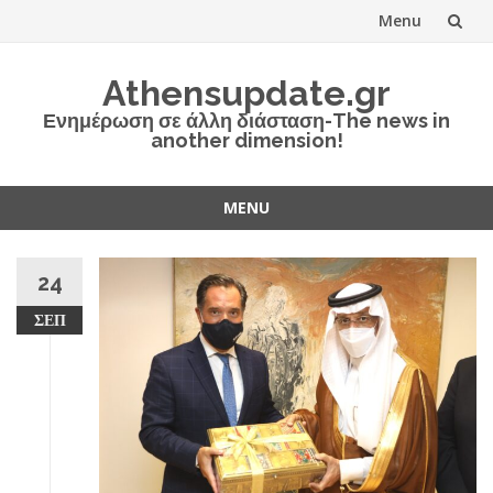
Menu
Skip
Athensupdate.gr
to
Ενημέρωση σε άλλη διάσταση-The news in
another dimension!
content
MENU
Skip
to
24
content
ΣΕΠ