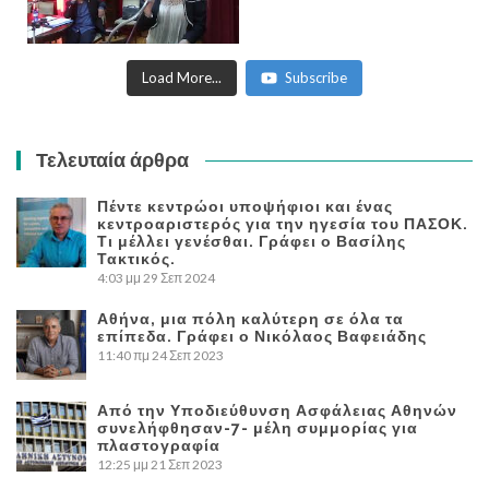
Load More...
Subscribe
Τελευταία άρθρα
Πέντε κεντρώοι υποψήφιοι και ένας
κεντροαριστερός για την ηγεσία του ΠΑΣΟΚ.
Τι μέλλει γενέσθαι. Γράφει ο Βασίλης
Τακτικός.
4:03 μμ
29 Σεπ 2024
Αθήνα, μια πόλη καλύτερη σε όλα τα
επίπεδα. Γράφει ο Νικόλαος Βαφειάδης
11:40 πμ
24 Σεπ 2023
Από την Υποδιεύθυνση Ασφάλειας Αθηνών
συνελήφθησαν-7- μέλη συμμορίας για
πλαστογραφία
12:25 μμ
21 Σεπ 2023