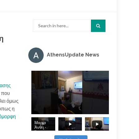
Search
for:
 η
AthensUpdate News
ίασης
η που
έλει όμως
 όπως η
όμορφη
Μαρία
Άνθη -
Άπωση, η
εν τη τάξει