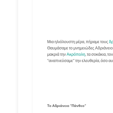
Μια ηλιόλουστη μέρα, πήραμε τους
δρ
Θαυμάσαμε το μνημειώδες Αδριάνειο 
μακριά την
Ακρόπολη
, τα σοκάκια, το
“αναπνεύσαμε” την ελευθερία, όσο αυ
Το Αδριάνειο “Πάνθεο”