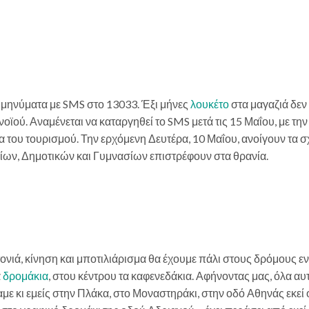
α μηνύματα με
SMS
στο 13033. Έξι μήνες
λουκέτο
στα μαγαζιά δεν 
ονοϊού. Αναμένεται να καταργηθεί
το
SMS
μετά τις 15 Μαΐου, με την
μα του τουρισμού.
Τ
ην ερχόμενη Δευτέρα, 10 Μαΐου, ανοίγουν τα σ
ων, Δημοτικών και Γυμνασίων επιστρέφουν στα θρανία.
τονιά, κίνηση και μποτιλιάρισμα θα έχουμε πάλι στους δρόμους 
ά
δρομάκια
, στου κέντρου τα καφενεδάκια. Α
φήνοντας μας, όλα αυτ
ε κι εμείς στην Πλάκα, στο Μοναστηράκι, στην οδό Αθηνάς εκεί