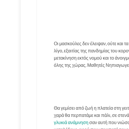
Οι μασκούλες δεν έλειψαν, ούτε και τ
λίγο, εξαιτίας της πανδημίας του κορ
μετακίνηση εκτός νομού και το άνοιγ
όλης της χώρας.
Μ
αθητές Νηπιαγωγεί
Θα γεμίσει από ζωή η πλατεία στη γει
χαρά θα περπατάμε και πάλι, σε στεν
γλυκιά ανάμνηση
σαν αυτή που νιώσαμ