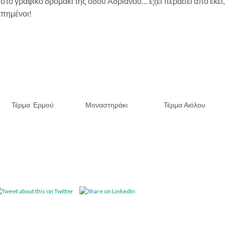
στο γραφικό δρομάκι της οδού Αδριανού… έχει περάσει από εκεί
απημένοι!
μού Μοναστηράκι Τέρμα Αιόλου