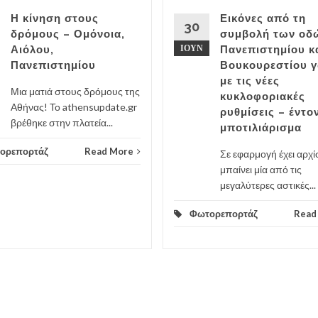
Η κίνηση στους
Εικόνες από τη
30
δρόμους – Ομόνοια,
συμβολή των οδ
Αιόλου,
ΙΟΎΝ
Πανεπιστημίου κ
Πανεπιστημίου
Βουκουρεστίου 
με τις νέες
Μια ματιά στους δρόμους της
κυκλοφοριακές
Αθήνας! Το athensupdate.gr
ρυθμίσεις – έντο
βρέθηκε στην πλατεία...
μποτιλιάρισμα
ορεπορτάζ
Read More
Σε εφαρμογή έχει αρχί
μπαίνει μία από τις
μεγαλύτερες αστικές...
Φωτορεπορτάζ
Read