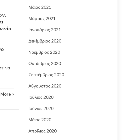
Γλυφάδα, ιδανική για
12
04
Μάιος 2021
Σαββατοκύριακο
ών,
ΙΟΎΝ
ΑΠΡ
Μάρτιος 2021
Είναι ιδανική για να περάσετε
αι
όμορφα το Σαββατοκύριακο,
γωνία
Ιανουάριος 2021
η Γλυφάδα με τις...
Δεκέμβριος 2020
Φωτο
Φωτορεπορτάζ
Read More
νο
Νοέμβριος 2020
Οκτώβριος 2020
σει να
Σεπτέμβριος 2020
Αύγουστος 2020
 More
Ιούλιος 2020
Ιούνιος 2020
Μάιος 2020
Απρίλιος 2020