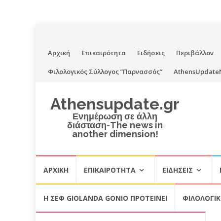
Skip
Αρχική
Επικαιρότητα
Ειδήσεις
Περιβάλλον
to
Φιλολογικός Σύλλογος ”Παρνασσός”
AthensUpdate
content
Athensupdate.gr
Ενημέρωση σε άλλη
διάσταση-The news in
another dimension!
Skip
ΑΡΧΙΚΉ
ΕΠΙΚΑΙΡΌΤΗΤΑ
ΕΙΔΉΣΕΙΣ
to
content
Η ΣΕΦ GIOLANDA GONIO ΠΡΟΤΕΙΝΕΙ
ΦΙΛΟΛΟΓΙ