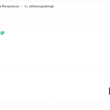
o Responses
/
by
athensupdategr
gr