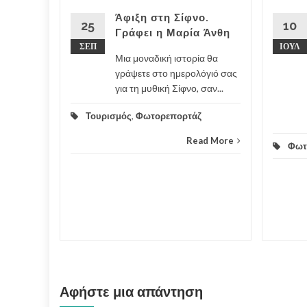
 Αθήνα
Άφιξη στη Σίφνο.
ϊού
25
10
Γράφει η Μαρία Άνθη
ΣΕΠ
ΙΟΎΛ
Μια μοναδική ιστορία θα
γράψετε στο ημερολόγιό σας
για τη μυθική Σίφνο, σαν...
d More
Τουρισμός
,
Φωτορεπορτάζ
Read More
Φωτ
Αφήστε μια απάντηση