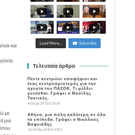
ΑΝΘΗ ΜΑΡΙΑ -
ANTHI MARIA
WORLD
PHILOSOFICAL
FORUM.
Load More...
Subscribe
είναι και
χολεία
Τελευταία άρθρα
Πέντε κεντρώοι υποψήφιοι και
ένας κεντροαριστερός για την
ηγεσία του ΠΑΣΟΚ. Τι μέλλει
γενέσθαι. Γράφει ο Βασίλης
Τακτικός.
4:03 μμ
29 Σεπ 2024
ενώ
με
Αθήνα, μια πόλη καλύτερη σε όλα
τα επίπεδα. Γράφει ο Νικόλαος
ά μια
Βαφειάδης
 όπου
11:40 πμ
24 Σεπ 2023