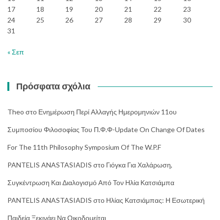
17
18
19
20
21
22
23
24
25
26
27
28
29
30
31
« Σεπ
Πρόσφατα σχόλια
Theo
στο
Ενημέρωση Περί Αλλαγής Ημερομηνιών 11ου
Συμποσίου Φιλοσοφίας Του Π.Φ.Φ-Update On Change Of Dates
For The 11th Philosophy Symposium Of The W.P.F
PANTELIS ANASTASIADIS
στο
Γιόγκα Για Χαλάρωση,
Συγκέντρωση Και Διαλογισμό Από Τον Ηλία Κατσιάμπα
PANTELIS ANASTASIADIS
στο
Ηλίας Κατσιάμπας: Η Εσωτερική
Παιδεία Ξεκινάει Να Οικοδομείται