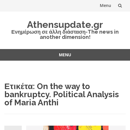
Menu
Skip
Athensupdate.gr
to
Ενημέρωση σε άλλη διάσταση-The news in
another dimension!
content
MENU
Skip
to
content
Ετικέτα:
On the way to
bankruptcy. Political Analysis
of Maria Anthi