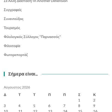
Σε Άλλη Διάσταση-In Another Dimension
Συγγραφείς
Συνεντεύξεις
Τουρισμός
Φιλολογικός Σύλλογος ''Παρνασσός''
Φιλοσοφία
Φωτορεπορτάζ
Σήμερα είναι…
Αύγουστος 2026
Δ
Τ
Τ
Π
Π
Σ
Κ
1
2
3
4
5
6
7
8
9
10
11
12
13
14
15
16