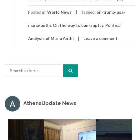
Posted in:
World News
Tagged:
oil-tramp-usa-
maria-anthi
,
On the way to bankruptcy. Political
Analysis of Maria Anthi
Leave a comment
Search
for:
AthensUpdate News