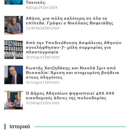
Τακτικός.
4:03 μμ
29 Σεπ 2024
Αθήνα, μια πόλη καλύτερη σε όλα τα
επίπεδα. Γράφει ο Νικόλαος Βαφειάδης
11:40 πμ
24 Σεπ 2023
Από την Υποδιεύθυνση Ασφάλειας Αθηνών
συνελήφθησαν-7- μέλη συμμορίας για
πλαστογραφία
12:25 μμ
21 Σεπ 2023
Κωστής Χατζηδάκης και Νικολά Σμιτ από
Θεσσαλία: Άμεση και στοχευμένη βοήθεια
στους πληγέντες
12:11 μμ
21 Σεπ 2023
Ο Δήμος Αθηναίων ψηφιοποιεί 400.000
οικοδομικές άδειες της πολεοδομίας
11:58 πμ
21 Σεπ 2023
Ιστορικό