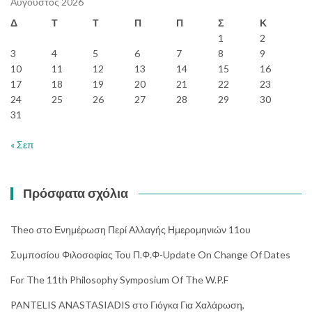
Αύγουστος 2026
Δ
Τ
Τ
Π
Π
Σ
Κ
1
2
3
4
5
6
7
8
9
10
11
12
13
14
15
16
17
18
19
20
21
22
23
24
25
26
27
28
29
30
31
« Σεπ
Πρόσφατα σχόλια
Theo
στο
Ενημέρωση Περί Αλλαγής Ημερομηνιών 11ου
Συμποσίου Φιλοσοφίας Του Π.Φ.Φ-Update On Change Of Dates
For The 11th Philosophy Symposium Of The W.P.F
PANTELIS ANASTASIADIS
στο
Γιόγκα Για Χαλάρωση,