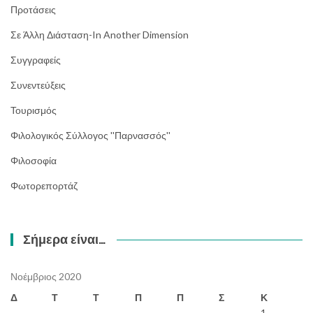
Προτάσεις
Σε Άλλη Διάσταση-In Another Dimension
Συγγραφείς
Συνεντεύξεις
Τουρισμός
Φιλολογικός Σύλλογος ''Παρνασσός''
Φιλοσοφία
Φωτορεπορτάζ
Σήμερα είναι…
Νοέμβριος 2020
Δ
Τ
Τ
Π
Π
Σ
Κ
1