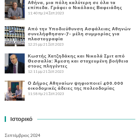
Αθήνα, μια πόλη καλύτερη σε όλα τα
επίπεδα. Γράφει ο Νικόλαος Βαφειάδης
11:40 πμ
24 Σεπ 2023
Από την Υποδιεύθυνση Ασφάλειας Αθηνών
συνελήφθησαν-7- μέλη συμμορίας για
πλαστογραφία
12:25 μμ
21 Σεπ 2023
Κωστής Χατζηδάκης και Νικολά Σμιτ από
Θεσσαλία: Άμεση και στοχευμένη βοήθεια
στους πληγέντες
12:11 μμ
21 Σεπ 2023
Ο Δήμος Αθηναίων ψηφιοποιεί 400.000
οικοδομικές άδειες της πολεοδομίας
11:58 πμ
21 Σεπ 2023
Ιστορικό
Σεπτέμβριος 2024