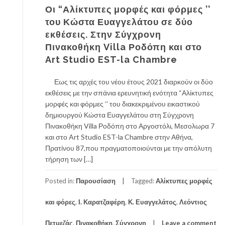
Οι “Αλίκτυπες μορφές και φόρμες ’’
του Κώστα Ευαγγελάτου σε δύο
εκθέσεις. Στην Σύγχρονη
Πινακοθήκη Villa Ροδόπη και στο
Art Studio EST-la Chambre
Εως τις αρχές του νέου έτους 2021 διαρκούν οι δύο
εκθέσεις με την σπάνια ερευνητική ενότητα “Αλίκτυπες
μορφές και φόρμες ’’ του διακεκριμένου εικαστικού
δημιουργού Κώστα Ευαγγελάτου στη Σύγχρονη
Πινακοθήκη Villa Ροδόπη στο Αργοστόλι, Μεσολωρα 7
και στο Art Studio EST-la Chambre στην Αθήνα,
Πρατίνου 87,που πραγματοποιούνται με την απόλυτη
τήρηση των […]
Posted in:
Παρουσίαση
Tagged:
Αλίκτυπες μορφές
και φόρες
,
Ι. Καρατζαφέρη
,
Κ. Ευαγγελάτος
,
Λεόντιος
Πετμεζάς
,
Πινακοθήκη
,
Σύγχρονη
Leave a comment