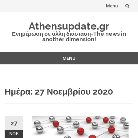
Menu
Skip
Athensupdate.gr
to
Ενημέρωση σε άλλη διάσταση-The news in
another dimension!
content
MENU
Skip
to
content
Ημέρα:
27 Νοεμβρίου 2020
27
ΝΟΈ