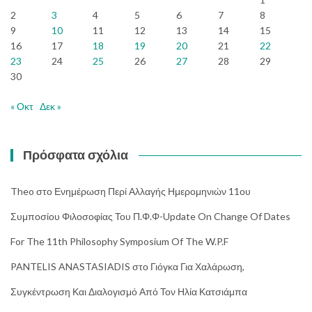
2
3
4
5
6
7
8
9
10
11
12
13
14
15
16
17
18
19
20
21
22
23
24
25
26
27
28
29
30
« Οκτ
Δεκ »
Πρόσφατα σχόλια
Theo
στο
Ενημέρωση Περί Αλλαγής Ημερομηνιών 11ου
Συμποσίου Φιλοσοφίας Του Π.Φ.Φ-Update On Change Of Dates
For The 11th Philosophy Symposium Of The W.P.F
PANTELIS ANASTASIADIS
στο
Γιόγκα Για Χαλάρωση,
Συγκέντρωση Και Διαλογισμό Από Τον Ηλία Κατσιάμπα