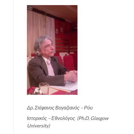
Δρ.
Στέφανο
ς
Βογαζιαν
ός
– Ρόυ
Ιστορικ
ός
– Εθνολόγος
(Ph.D, Glasgow
University)