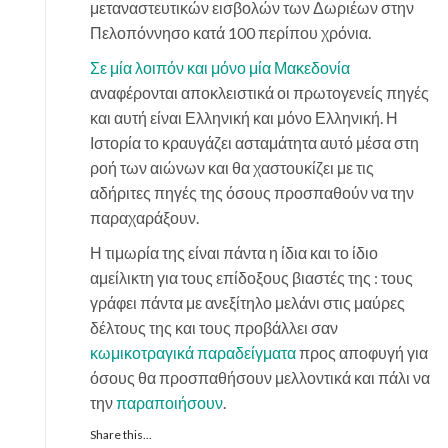
μεταναστευτικών εισβολών των Δωριέων στην
Πελοπόννησο κατά 100 περίπου χρόνια.
Σε μία λοιπόν και μόνο μία Μακεδονία
αναφέρονται αποκλειστικά οι πρωτογενείς πηγές
και αυτή είναι Ελληνική και μόνο Ελληνική. Η
Ιστορία το κραυγάζει ασταμάτητα αυτό μέσα στη
ροή των αιώνων και θα χαστουκίζει με τις
αδήριτες πηγές της όσους προσπαθούν να την
παραχαράξουν.
Η τιμωρία της είναι πάντα η ίδια και το ίδιο
αμείλικτη για τους επίδοξους βιαστές της : τους
γράφει πάντα με ανεξίτηλο μελάνι στις μαύρες
δέλτους της και τους προβάλλει σαν
κωμικοτραγικά παραδείγματα
προς αποφυγή για
όσους θα προσπαθήσουν μελλοντικά και πάλι να
την
παραποιήσουν
.
Share this...