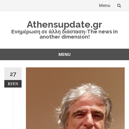
Menu
Skip
Athensupdate.gr
to
Ενημέρωση σε άλλη διάσταση-The news in
another dimension!
content
MENU
Skip
to
27
content
ΙΟΎΝ