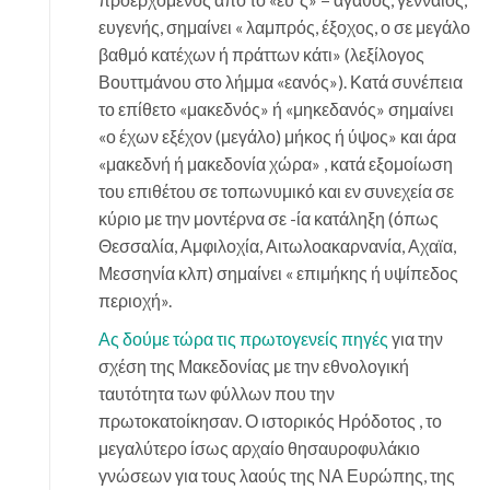
ευγενής, σημαίνει « λαμπρός, έξοχος, ο σε μεγάλο
βαθμό κατέχων ή πράττων κάτι» (λεξίλογος
Βουττμάνου στο λήμμα «εανός»). Κατά συνέπεια
το επίθετο «μακεδνός» ή «μηκεδανός» σημαίνει
«ο έχων εξέχον (μεγάλο) μήκος ή ύψος» και άρα
«μακεδνή ή μακεδονία χώρα» , κατά εξομοίωση
του επιθέτου σε τοπωνυμικό και εν συνεχεία σε
κύριο με την μοντέρνα σε -ία κατάληξη (όπως
Θεσσαλία, Αμφιλοχία, Αιτωλοακαρνανία, Αχαϊα,
Μεσσηνία κλπ) σημαίνει « επιμήκης ή υψίπεδος
περιοχή».
Ας δούμε τώρα τις πρωτογενείς πηγές
για την
σχέση της Μακεδονίας με την εθνολογική
ταυτότητα των φύλλων που την
πρωτοκατοίκησαν. Ο ιστορικός Ηρόδοτος , το
μεγαλύτερο ίσως αρχαίο θησαυροφυλάκιο
γνώσεων για τους λαούς της ΝΑ Ευρώπης, της