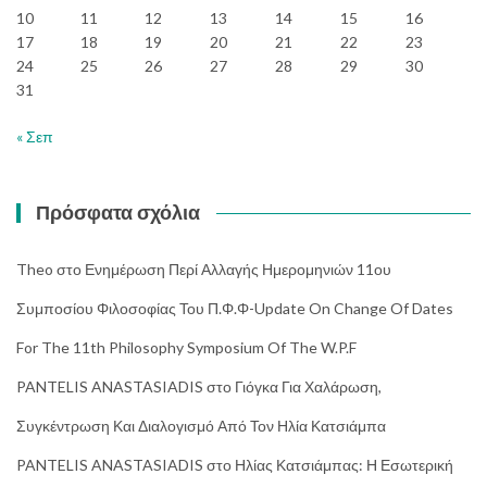
10
11
12
13
14
15
16
17
18
19
20
21
22
23
24
25
26
27
28
29
30
31
« Σεπ
Πρόσφατα σχόλια
Theo
στο
Ενημέρωση Περί Αλλαγής Ημερομηνιών 11ου
Συμποσίου Φιλοσοφίας Του Π.Φ.Φ-Update On Change Of Dates
For The 11th Philosophy Symposium Of The W.P.F
PANTELIS ANASTASIADIS
στο
Γιόγκα Για Χαλάρωση,
Συγκέντρωση Και Διαλογισμό Από Τον Ηλία Κατσιάμπα
PANTELIS ANASTASIADIS
στο
Ηλίας Κατσιάμπας: Η Εσωτερική