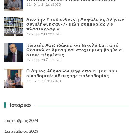
11:40 πμ
24 Σεπ 2023
Από την Υποδιεύθυνση Ασφάλειας Αθηνών
συνελήφθησαν-7- μέλη συμμορίας για
πλαστογραφία
12:25 μμ
21 Σεπ 2023
Κωστής Χατζηδάκης και Νικολά Σμιτ από
Θεσσαλία: Άμεση και στοχευμένη βοήθεια
στους πληγέντες
12:11 μμ
21 Σεπ 2023
Ο Δήμος Αθηναίων ψηφιοποιεί 400.000
οικοδομικές άδειες της πολεοδομίας
11:58 πμ
21 Σεπ 2023
Ιστορικό
Σεπτέμβριος 2024
Σεπτέμβριος 2023