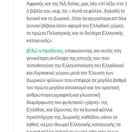
Αφρικής και της ΝΔ Ασίας, μας λέει επί λέξει στο 1
ο βιβλίο του, κεφ. 56: « Αυτά τα φύλλα , δηλαδή το
Ιωνικό και το Δωρικό , ήταν τα αρχαιότερα απ’όλα
(εννοεί βέβαια όσον αφορά τον Ελλαδικό χώρο),
το πρώτο Πελασγικής και το δεύτερο Ελληνικής
καταγωγής».
(
Εδώ ο Ηρόδοτος,
υπακούοντας και αυτός στη
γενικότερη αντίληψη της εποχής του που
τοποθετούσε την Ελληνοποίηση του Ελλαδικού
και Αιγαιακού χώρου μετά την Έλευση των
Δωρικών φύλλων που επέφερε σε μεγάλο βαθμό
τον πρώτο μεγάλο αποικισμό και την οριστική
ανθρωπογεωγραφική και γλωσσική
διαμόρφωση του φυλετικού «χάρτη» της
Ελλάδας, και ξέροντας ότι τα Ιωνικά φύλλα
προϋπήρχαν της Δωρικής καθόδου, κάνει το
λάθος να μην θεωρεί Ελληνικής καταγωγής τα
Ιωνικά φύλλα σ’αυτό το χωρίο, κάτι που όμως