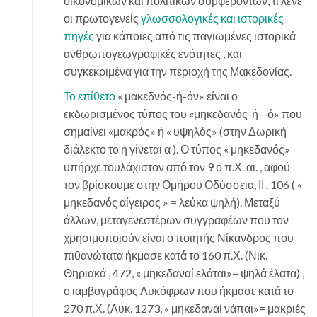
οικονομικών και πολιτικών συμφερόντων, τι λένε
οι πρωτογενείς
γλωσσολογικές και ιστορικές
πηγές
για κάποιες από τις παγιωμένες ιστορικά
ανθρωπογεωγραφικές ενότητες , και
συγκεκριμένα για την περιοχή της Μακεδονίας.
Το επίθετο
« μακεδνός-ή-όν» είναι ο
εκδωρισμένος τύπος του «μηκεδανός-ή—ό» που
σημαίνει «μακρός» ή « υψηλός» (στην Δωρική
διάλεκτο το η γίνεται α ). Ο τύπος « μηκεδανός»
υπήρχε τουλάχιστον από τον 9 ο π.Χ. αι. , αφού
τον βρίσκουμε στην Ομήρου Οδύσσεια, ΙΙ . 106 ( «
μηκεδανός αίγειρος » = λεύκα ψηλή). Μεταξύ
άλλων, μεταγενεστέρων συγγραφέων που τον
χρησιμοποιούν είναι ο ποιητής Νίκανδρος που
πιθανώτατα ήκμασε κατά το 160 π.Χ. (Νικ.
Θηριακά , 472, « μηκεδαναί ελάται»= ψηλά έλατα) ,
ο ιαμβογράφος Λυκόφρων που ήκμασε κατά το
270 π.Χ. (Λυκ. 1273, « μηκεδαναί νάπαι»= μακριές