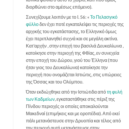
διορθώνει στο αμέσως επόμενο).
Συνεχίζουμε λοιπόν με το Ι. 56: «
Το Πελασγικό
φύλλο
δεν έχει ποτέ εγκαταλείψει τις περιοχές της
αρχικής του εγκατάστασης, το Ελληνικό όμως
έχει περιπλανηθεί συχνά και σε μεγάλη ακτίνα.
Κατ’αρχήν , στην εποχή του βασιλιά Δευκαλίωνα ,
κατοίκησε στην περιοχή της Φθίας, εν συνεχεία
στην εποχή του Δώρου, γιού του Έλληνα (που
ήταν γιος του Δευκαλίωνα) κατοίκησε την
περιοχή που ονομάζεται Ιστιώτις, στις υπώρειες
της Όσσας και του Ολύμπου.
Όταν εκδιώχθηκε από την Ιστιώτιδα από
τη φυλή
των Καδμείων
, εγκαταστάθηκε στις πέριξ της
Πίνδου περιοχές οι οποίες αποκαλούνται
Μακεδναί (επιμήκεις και με οροπέδια). Από εκεί
πάλι μετανάστευσε στην Δρυοπία και τέλος από
την περιοχή αυτή μετανάστευσε στην