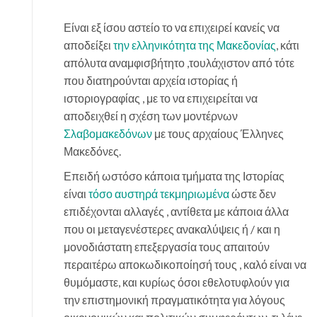
Είναι εξ ίσου αστείο το να επιχειρεί κανείς να
αποδείξει
την ελληνικότητα της Μακεδονίας
, κάτι
απόλυτα αναμφισβήτητο ,τουλάχιστον από τότε
που διατηρούνται αρχεία ιστορίας ή
ιστοριογραφίας , με το να επιχειρείται να
αποδειχθεί η σχέση των μοντέρνων
Σλαβομακεδόνων
με τους αρχαίους Έλληνες
Μακεδόνες.
Επειδή ωστόσο κάποια τμήματα της Ιστορίας
είναι
τόσο αυστηρά τεκμηριωμένα
ώστε δεν
επιδέχονται αλλαγές , αντίθετα με κάποια άλλα
που οι μεταγενέστερες ανακαλύψεις ή / και η
μονοδιάστατη επεξεργασία τους απαιτούν
περαιτέρω αποκωδικοποίησή τους , καλό είναι να
θυμόμαστε, και κυρίως όσοι εθελοτυφλούν για
την επιστημονική πραγματικότητα για λόγους