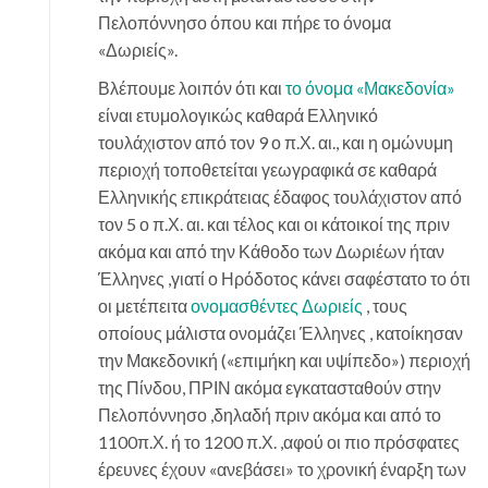
Πελοπόννησο όπου και πήρε το όνομα
«Δωριείς».
Βλέπουμε λοιπόν ότι και
το όνομα «Μακεδονία»
είναι ετυμολογικώς καθαρά Ελληνικό
τουλάχιστον από τον 9 ο π.Χ. αι., και η ομώνυμη
περιοχή τοποθετείται γεωγραφικά σε καθαρά
Ελληνικής επικράτειας έδαφος τουλάχιστον από
τον 5 ο π.Χ. αι. και τέλος και οι κάτοικοί της πριν
ακόμα και από την Κάθοδο των Δωριέων ήταν
Έλληνες ,γιατί ο Ηρόδοτος κάνει σαφέστατο το ότι
οι μετέπειτα
ονομασθέντες Δωριείς
, τους
οποίους μάλιστα ονομάζει Έλληνες , κατοίκησαν
την Μακεδονική («επιμήκη και υψίπεδο») περιοχή
της Πίνδου, ΠΡΙΝ ακόμα εγκατασταθούν στην
Πελοπόννησο ,δηλαδή πριν ακόμα και από το
1100π.Χ. ή το 1200 π.Χ. ,αφού οι πιο πρόσφατες
έρευνες έχουν «ανεβάσει» το χρονική έναρξη των