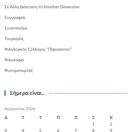
Σε Άλλη Διάσταση-In Another Dimension
Συγγραφείς
Συνεντεύξεις
Τουρισμός
Φιλολογικός Σύλλογος ''Παρνασσός''
Φιλοσοφία
Φωτορεπορτάζ
Σήμερα είναι…
Αύγουστος 2026
Δ
Τ
Τ
Π
Π
Σ
Κ
1
2
3
4
5
6
7
8
9