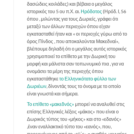
δασώδεις κοιλάδες) και βέβαια ο μεγάλος
ιστορικός του 5 ου π.Χ. αι.
Ηρόδοτος
(Ηρόδ. Ι, 56
όπου , μιλώντας για τους Δωριείς, γράφει ότι
μεταξύ των άλλων περιοχών όπου είχαν
εγκατασταθεί ήταν και « οι περιοχές γύρω από το
όρος Πίνδος , που αποκαλούνται Μακεδναί»,
βλέπουμε δηλαδή ότι ο μεγάλος αυτός ιστορικός
χρησιμοποιεί το επίθετο με την Δωρική του
μορφή και μάλιστα σαν τοπωνυμικό πια , για να
ονομάσει τα μέρη της περιοχής όπου
εγκαταστάθηκε
το Ελληνικότατο φύλλο των
Δωριέων
, δίνοντάς τους το όνομα με το οποίο
είναι γνωστά και σήμερα.
Το επίθετο «μακεδνός»
μπορεί να αναλυθεί στις
επίσης Ελληνικές λέξεις «μάκος» που είναι ο
Δωρικός τύπος του «μήκος» και στο «εδανός»
,έναν εναλλακτικό τύπο του «εανός», που,
προερχόμενος από το «εϋ΄ς» = αγαθός, γενναίος,