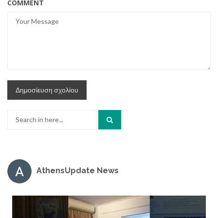
COMMENT
Search
for:
AthensUpdate News