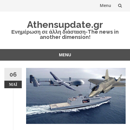
Menu
Skip
Athensupdate.gr
to
Ενημέρωση σε άλλη διάσταση-The news in
another dimension!
content
MENU
Skip
to
06
content
ΜΆΙ