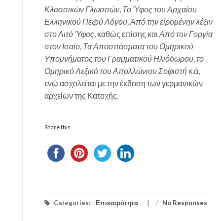
Κλασσικών Γλωσσών, Το Ύφος του Αρχαίου
Ελληνικού Πεζού Λόγου, Από την εἰρομένην λέξιν
στο Λιτό Ύφος,
καθώς επίσης και
Από τον Γοργία
στον Ισαίο, Τα Αποσπάσματα του Ομηρικού
Υπομνήματος του Γραμματικού Ηλιόδωρου, το
Ομηρικό Λεξικό του Απολλώνιου Σοφιστή
κ.ά,
ενώ ασχολείται με την έκδοση των γερμανικών
αρχείων της Κατοχής.
Share this...
Categories:
Επικαιρότητα
/
No Responses