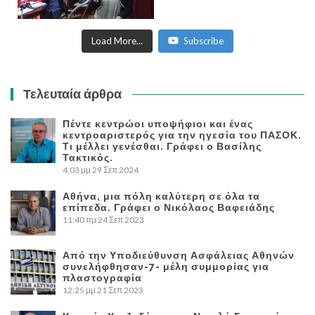
Load More...
Subscribe
Τελευταία άρθρα
Πέντε κεντρώοι υποψήφιοι και ένας
κεντροαριστερός για την ηγεσία του ΠΑΣΟΚ.
Τι μέλλει γενέσθαι. Γράφει ο Βασίλης
Τακτικός.
4:03 μμ
29 Σεπ 2024
Αθήνα, μια πόλη καλύτερη σε όλα τα
επίπεδα. Γράφει ο Νικόλαος Βαφειάδης
11:40 πμ
24 Σεπ 2023
Από την Υποδιεύθυνση Ασφάλειας Αθηνών
συνελήφθησαν-7- μέλη συμμορίας για
πλαστογραφία
12:25 μμ
21 Σεπ 2023