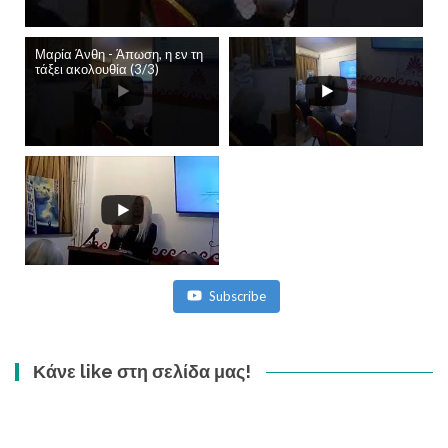
Μαρία Άνθη - Άπωση, η εν τη
τάξει ακολουθία (3/3)
Subscribe
Κάνε like στη σελίδα μας!