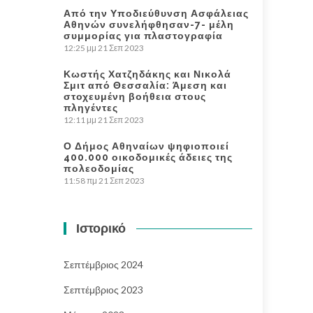
Από την Υποδιεύθυνση Ασφάλειας
Αθηνών συνελήφθησαν-7- μέλη
συμμορίας για πλαστογραφία
12:25 μμ
21 Σεπ 2023
Κωστής Χατζηδάκης και Νικολά
Σμιτ από Θεσσαλία: Άμεση και
στοχευμένη βοήθεια στους
πληγέντες
12:11 μμ
21 Σεπ 2023
Ο Δήμος Αθηναίων ψηφιοποιεί
400.000 οικοδομικές άδειες της
πολεοδομίας
11:58 πμ
21 Σεπ 2023
Ιστορικό
Σεπτέμβριος 2024
Σεπτέμβριος 2023