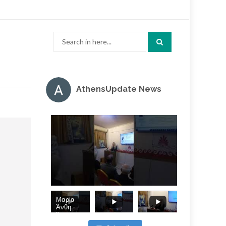
Search
for:
AthensUpdate News
Μαρία
Άνθη -
Άπωση, η
εν τη τάξει