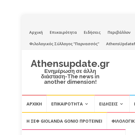
Skip
Αρχική
Επικαιρότητα
Ειδήσεις
Περιβάλλον
to
Φιλολογικός Σύλλογος ”Παρνασσός”
AthensUpdate
content
Athensupdate.gr
Ενημέρωση σε άλλη
διάσταση-The news in
another dimension!
Skip
ΑΡΧΙΚΉ
ΕΠΙΚΑΙΡΌΤΗΤΑ
ΕΙΔΉΣΕΙΣ
to
content
Η ΣΕΦ GIOLANDA GONIO ΠΡΟΤΕΙΝΕΙ
ΦΙΛΟΛΟΓΙ