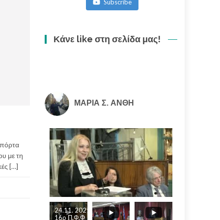
Subscribe
ακολουθία
(3/3)
Κάνε like στη σελίδα μας!
ΜΑΡΙΑ Σ. ΑΝΘΗ
 πόρτα
ου με τη
ές […]
24.11. 2025
16o Π.Φ.Φ