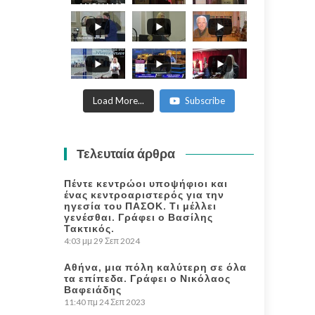
ΑΝΘΗ ΜΑΡΙΑ -
ANTHI MARIA
WORLD
PHILOSOFICAL
FORUM.
Load More...
Subscribe
Τελευταία άρθρα
Πέντε κεντρώοι υποψήφιοι και
ένας κεντροαριστερός για την
ηγεσία του ΠΑΣΟΚ. Τι μέλλει
γενέσθαι. Γράφει ο Βασίλης
Τακτικός.
4:03 μμ
29 Σεπ 2024
Αθήνα, μια πόλη καλύτερη σε όλα
τα επίπεδα. Γράφει ο Νικόλαος
Βαφειάδης
11:40 πμ
24 Σεπ 2023