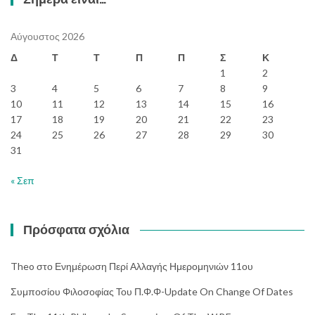
Αύγουστος 2026
Δ
Τ
Τ
Π
Π
Σ
Κ
1
2
3
4
5
6
7
8
9
10
11
12
13
14
15
16
17
18
19
20
21
22
23
24
25
26
27
28
29
30
31
« Σεπ
Πρόσφατα σχόλια
Theo
στο
Ενημέρωση Περί Αλλαγής Ημερομηνιών 11ου
Συμποσίου Φιλοσοφίας Του Π.Φ.Φ-Update On Change Of Dates