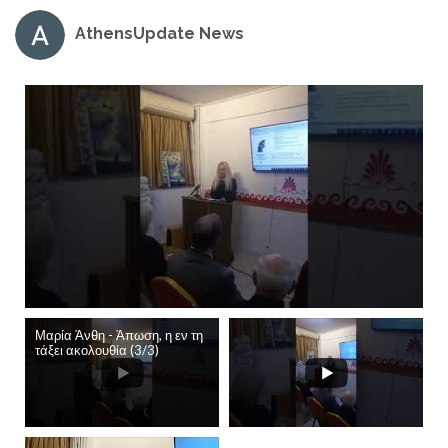
AthensUpdate News
Μαρία Άνθη - Άπωση, η εν τη
τάξει ακολουθία (3/3)