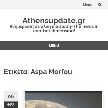
Menu
Skip
Athensupdate.gr
to
Ενημέρωση σε άλλη διάσταση-The news in
another dimension!
content
MENU
Skip
to
content
Ετικέτα:
Aspa Morfou
06
ΦΕΒ