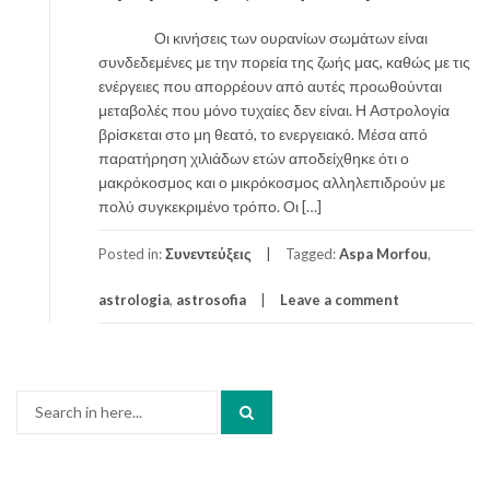
Οι κινήσεις των ουρανίων σωμάτων είναι
συνδεδεμένες με την πορεία της ζωής μας, καθώς με τις
ενέργειες που απορρέουν από αυτές προωθούνται
μεταβολές που μόνο τυχαίες δεν είναι. Η Αστρολογία
βρίσκεται στο μη θεατό, το ενεργειακό. Μέσα από
παρατήρηση χιλιάδων ετών αποδείχθηκε ότι ο
μακρόκοσμος και ο μικρόκοσμος αλληλεπιδρούν με
πολύ συγκεκριμένο τρόπο. Οι […]
Posted in:
Συνεντεύξεις
Tagged:
Aspa Morfou
,
astrologia
,
astrosofia
Leave a comment
Search
for: