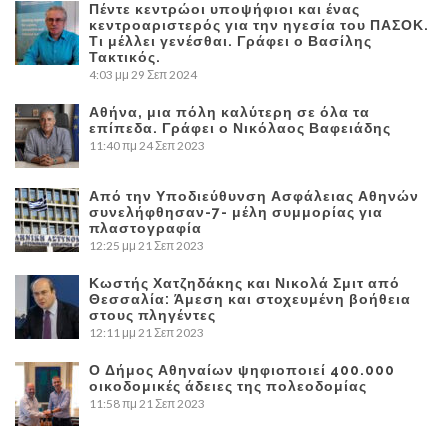
Πέντε κεντρώοι υποψήφιοι και ένας
κεντροαριστερός για την ηγεσία του ΠΑΣΟΚ.
Τι μέλλει γενέσθαι. Γράφει ο Βασίλης
Τακτικός.
4:03 μμ
29 Σεπ 2024
Αθήνα, μια πόλη καλύτερη σε όλα τα
επίπεδα. Γράφει ο Νικόλαος Βαφειάδης
11:40 πμ
24 Σεπ 2023
Από την Υποδιεύθυνση Ασφάλειας Αθηνών
συνελήφθησαν-7- μέλη συμμορίας για
πλαστογραφία
12:25 μμ
21 Σεπ 2023
Κωστής Χατζηδάκης και Νικολά Σμιτ από
Θεσσαλία: Άμεση και στοχευμένη βοήθεια
στους πληγέντες
12:11 μμ
21 Σεπ 2023
Ο Δήμος Αθηναίων ψηφιοποιεί 400.000
οικοδομικές άδειες της πολεοδομίας
11:58 πμ
21 Σεπ 2023