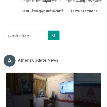
Posted in:
Επικαιρότητα
Tagged:
Φώφη Γεννηματά
με τα μάτια ερμητικά κλειστά
Leave a comment
Search
for:
AthensUpdate News