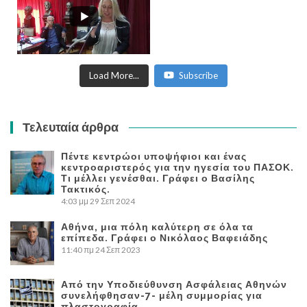
Load More...
Subscribe
Τελευταία άρθρα
Πέντε κεντρώοι υποψήφιοι και ένας
κεντροαριστερός για την ηγεσία του ΠΑΣΟΚ.
Τι μέλλει γενέσθαι. Γράφει ο Βασίλης
Τακτικός.
4:03 μμ
29 Σεπ 2024
Αθήνα, μια πόλη καλύτερη σε όλα τα
επίπεδα. Γράφει ο Νικόλαος Βαφειάδης
11:40 πμ
24 Σεπ 2023
Από την Υποδιεύθυνση Ασφάλειας Αθηνών
συνελήφθησαν-7- μέλη συμμορίας για
πλαστογραφία