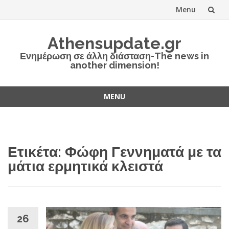
Menu
Skip
Athensupdate.gr
to
Ενημέρωση σε άλλη διάσταση-The news in
another dimension!
content
MENU
Skip
to
content
Ετικέτα:
Φώφη Γεννηματά με τα
μάτια ερμητικά κλειστά
26