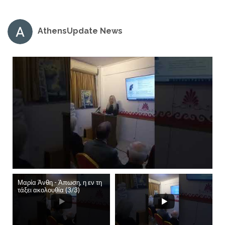
AthensUpdate News
Μαρία Άνθη - Άπωση, η εν τη
τάξει ακολουθία (3/3)