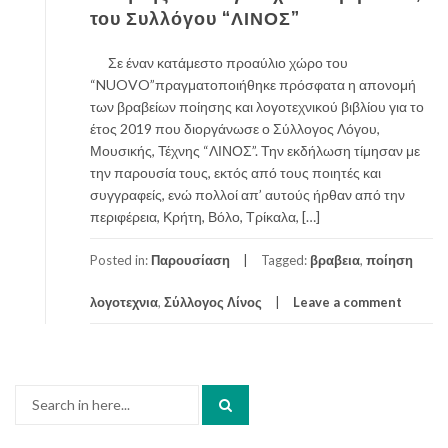
του Συλλόγου “ΛΙΝΟΣ”
Σε έναν κατάμεστο προαύλιο χώρο του
“NUOVO”πραγματοποιήθηκε πρόσφατα η απονομή
των βραβείων ποίησης και λογοτεχνικού βιβλίου για το
έτος 2019 που διοργάνωσε ο Σύλλογος Λόγου,
Μουσικής, Τέχνης “ΛΙΝΟΣ”. Την εκδήλωση τίμησαν με
την παρουσία τους, εκτός από τους ποιητές και
συγγραφείς, ενώ πολλοί απ’ αυτούς ήρθαν από την
περιφέρεια, Κρήτη, Βόλο, Τρίκαλα, […]
Posted in:
Παρουσίαση
Tagged:
βραβεια
,
ποίηση
λογοτεχνια
,
Σύλλογος Λίνος
Leave a comment
Search
for: