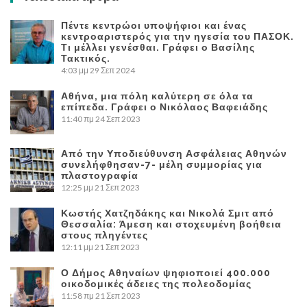
Πέντε κεντρώοι υποψήφιοι και ένας
κεντροαριστερός για την ηγεσία του ΠΑΣΟΚ.
Τι μέλλει γενέσθαι. Γράφει ο Βασίλης
Τακτικός.
4:03 μμ
29 Σεπ 2024
Αθήνα, μια πόλη καλύτερη σε όλα τα
επίπεδα. Γράφει ο Νικόλαος Βαφειάδης
11:40 πμ
24 Σεπ 2023
Από την Υποδιεύθυνση Ασφάλειας Αθηνών
συνελήφθησαν-7- μέλη συμμορίας για
πλαστογραφία
12:25 μμ
21 Σεπ 2023
Κωστής Χατζηδάκης και Νικολά Σμιτ από
Θεσσαλία: Άμεση και στοχευμένη βοήθεια
στους πληγέντες
12:11 μμ
21 Σεπ 2023
Ο Δήμος Αθηναίων ψηφιοποιεί 400.000
οικοδομικές άδειες της πολεοδομίας
11:58 πμ
21 Σεπ 2023