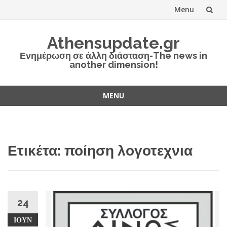
Menu
Skip
Athensupdate.gr
to
Ενημέρωση σε άλλη διάσταση-The news in
another dimension!
content
MENU
Skip
to
content
Ετικέτα:
ποίηση λογοτεχνια
24
ΙΟΎΝ