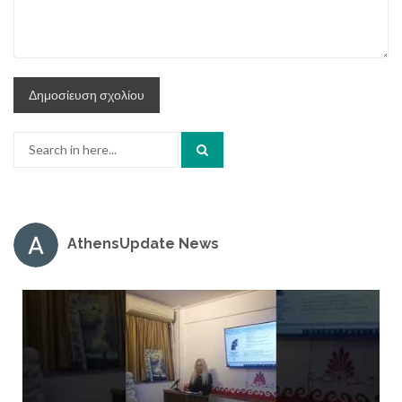
Search
for:
AthensUpdate News