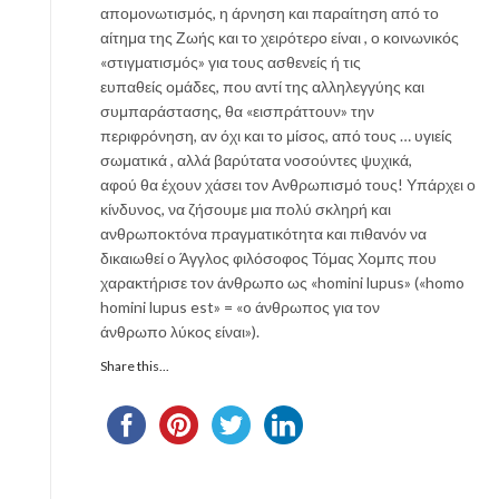
απομονωτισμός, η άρνηση και παραίτηση από το
αίτημα της Ζωής και το χειρότερο είναι , ο κοινωνικός
«στιγματισμός» για τους ασθενείς ή τις
ευπαθείς ομάδες, που αντί της αλληλεγγύης και
συμπαράστασης, θα «εισπράττουν» την
περιφρόνηση, αν όχι και το μίσος, από τους … υγιείς
σωματικά , αλλά βαρύτατα νοσούντες ψυχικά,
αφού θα έχουν χάσει τον Ανθρωπισμό τους! Υπάρχει ο
κίνδυνος, να ζήσουμε μια πολύ σκληρή και
ανθρωποκτόνα πραγματικότητα και πιθανόν να
δικαιωθεί ο Άγγλος φιλόσοφος Τόμας Χομπς που
χαρακτήρισε τον άνθρωπο ως «homini lupus» («homo
homini lupus est» = «o άνθρωπος για τον
άνθρωπο λύκος είναι»).
Share this...