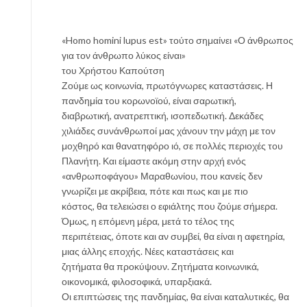
«Homo homini lupus est» τούτο σημαίνει «Ο άνθρωπος
για τον άνθρωπο λύκος είναι»
του Χρήστου Καπούτση
Ζούμε ως κοινωνία, πρωτόγνωρες καταστάσεις. Η
πανδημία του κορωνοϊού, είναι σαρωτική,
διαβρωτική, ανατρεπτική, ισοπεδωτική. Δεκάδες
χιλιάδες συνάνθρωποί μας χάνουν την μάχη με τον
μοχθηρό και θανατηφόρο ιό, σε πολλές περιοχές του
Πλανήτη. Και είμαστε ακόμη στην αρχή ενός
«ανθρωποφάγου» Μαραθωνίου, που κανείς δεν
γνωρίζει με ακρίβεια, πότε και πως και με πιο
κόστος, θα τελειώσει ο εφιάλτης που ζούμε σήμερα.
Όμως, η επόμενη μέρα, μετά το τέλος της
περιπέτειας, όποτε και αν συμβεί, θα είναι η αφετηρία,
μιας άλλης εποχής. Νέες καταστάσεις και
ζητήματα θα προκύψουν. Ζητήματα κοινωνικά,
οικονομικά, φιλοσοφικά, υπαρξιακά.
Οι επιπτώσεις της πανδημίας, θα είναι καταλυτικές, θα