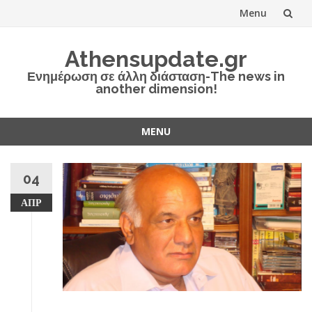
Menu
Skip
Athensupdate.gr
to
Ενημέρωση σε άλλη διάσταση-The news in
another dimension!
content
MENU
Skip
to
04
content
ΑΠΡ