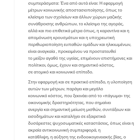
συμπεράσματα: Ένα από αυτά είναι: Η εφαρμογή
μέτρων κοινωνικής αποστασιοποίησης, όπως το
κλείσιμο των σχολείων και άλλων χώρων μαζικής
συνάθροισης ανθρώπων, το κλείσιμο της αγοράς,
αλλά και πιο επιθετικά μέτρα όπως, η καραντίνα και η
απομόνωση κρουσμάτων και η υποχρεωτική
περιθωριοποίηση ευπαθών ομάδων και ηλικιωμένων,
είναι αναγκαία , προκειμένου να προστατευθεί
το μείζον αγαθό της υγείας, επιμένουν επιστήμονες και
πολίτικοι, όμως, έχουν και σημαντικό κόστος,
σε ατομικό και κοινωνικό επίπεδο.
Στην εφαρμογή και σε πρακτικό επίπεδο, η υλοποίηση
αυτών των μέτρων, παράγει και μεγάλο
κοινωνικό κόστος, που ξεκινάει από το «πάγωμα» της
οικονομικής δραστηριότητας, που σημαίνει
ανεργία και σημαντική μείωση μισθών, συντάξεων και
εισοδημάτων και καταλήγει σε εξαιρετικά
δυσάρεστες ψυχοσωματικές καταστάσεις, όπως είναι η
ακραία αντικοινωνική συμπεριφορά, η
κατάθλιψη, η αύξηση της ενδοοικογενειακής βίας, ο