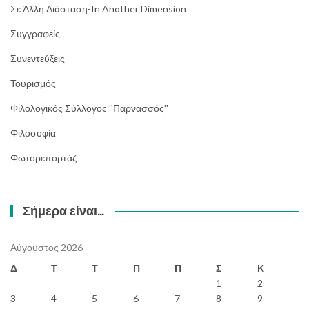
Σε Άλλη Διάσταση-In Another Dimension
Συγγραφείς
Συνεντεύξεις
Τουρισμός
Φιλολογικός Σύλλογος ''Παρνασσός''
Φιλοσοφία
Φωτορεπορτάζ
Σήμερα είναι…
Αύγουστος 2026
Δ
Τ
Τ
Π
Π
Σ
Κ
1
2
3
4
5
6
7
8
9