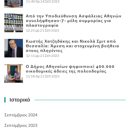
11:40 πμ
24 Σεπ 2023
Από την Υποδιεύθυνση Ασφάλειας Αθηνών
συνελήφθησαν-7- μέλη συμμορίας για
πλαστογραφία
12:25 μμ
21 Σεπ 2023
Κωστής Χατζηδάκης και Νικολά Σμιτ από
Θεσσαλία: Άμεση και στοχευμένη βοήθεια
στους πληγέντες
12:11 μμ
21 Σεπ 2023
Ο Δήμος Αθηναίων ψηφιοποιεί 400.000
οικοδομικές άδειες της πολεοδομίας
11:58 πμ
21 Σεπ 2023
Ιστορικό
Σεπτέμβριος 2024
Σεπτέμβριος 2023