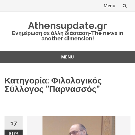
Menu
Skip
Athensupdate.gr
to
Ενημέρωση σε άλλη διάσταση-The news in
another dimension!
content
MENU
Skip
to
Κατηγορία:
Φιλολογικός
content
Σύλλογος ”Παρνασσός”
17
ΙΟΎΛ