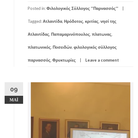
Posted in:
Φιλολογικός Σύλλογος ''Παρνασσός''
Tagged:
Ατλαντίδα
,
Ηρόδοτος
,
κριτίας
,
νησί της
Ατλαντίδας
,
Παπαμαρινόπουλος
,
πλατωνας
,
πλατωνικός
,
Ποσειδών
,
φιλολογικός σύλλογος
παρνασσός
,
Φρυκτωρίες
Leave a comment
09
ΜΆΙ