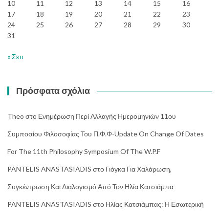
10
11
12
13
14
15
16
17
18
19
20
21
22
23
24
25
26
27
28
29
30
31
« Σεπ
Πρόσφατα σχόλια
Theo
στο
Ενημέρωση Περί Αλλαγής Ημερομηνιών 11ου
Συμποσίου Φιλοσοφίας Του Π.Φ.Φ-Update On Change Of Dates
For The 11th Philosophy Symposium Of The W.P.F
PANTELIS ANASTASIADIS
στο
Γιόγκα Για Χαλάρωση,
Συγκέντρωση Και Διαλογισμό Από Τον Ηλία Κατσιάμπα
PANTELIS ANASTASIADIS
στο
Ηλίας Κατσιάμπας: Η Εσωτερική