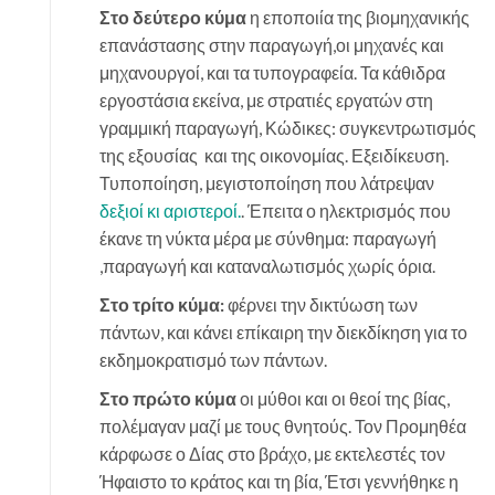
Στο δεύτερο κύμα
η εποποιία της βιομηχανικής
επανάστασης στην παραγωγή,
οι μηχανές και
μηχανουργοί, και τα τυπογραφεία. Τα κάθιδρα
εργοστάσια εκείνα, μ
ε στρατιές εργατών στη
γραμμική παραγωγή, Κώδικες: συγκεντρωτισμός
της εξουσίας
και της οικονομίας. Εξειδίκευση.
Τυποποίηση, μεγιστοποίηση που λάτρεψαν
δεξιοί κι αριστεροί.
. Έπειτα ο ηλεκτρισμός που
έκανε τη νύκτα μέρα με σύνθημα: παραγωγή
,παραγωγή και καταναλωτισμός χωρίς όρια.
Στο τρίτο κύμα:
φέρνει την δικτύωση των
πάντων, και κάνει επίκαιρη την διεκδίκηση για το
εκδημοκρατισμό των πάντων.
Στο πρώτο κύμα
οι μύθοι και οι θεοί της βίας,
πολέμαγαν μαζί με τους θνητούς.
Τον Προμηθέα
κάρφωσε ο Δίας στο βράχο, με εκτελεστές τον
Ήφαιστο το κράτος και τη βία, Έτσι γεννήθηκε η