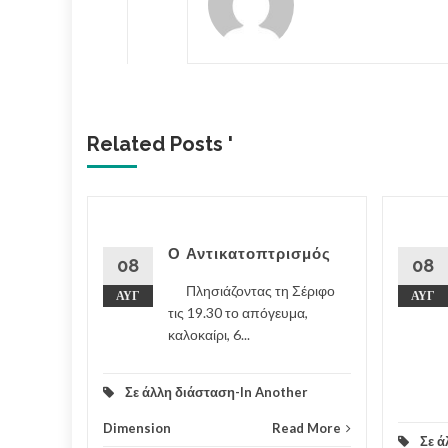
Related Posts '
ς
Ο Αντικατοπτρισμός
08
08
ον Δρ.
Πλησιάζοντας τη Σέριφο
ΑΥΓ
ΑΥΓ
ημών
τις 19.30 το απόγευμα,
καλοκαίρι, 6...
ς
Σε άλλη διάσταση-In Another
ν.
Dimension
Read More
Σε ά