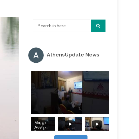
Search
for:
AthensUpdate News
Μαρία
Άνθη -
Άπωση, η
εν τη τάξει