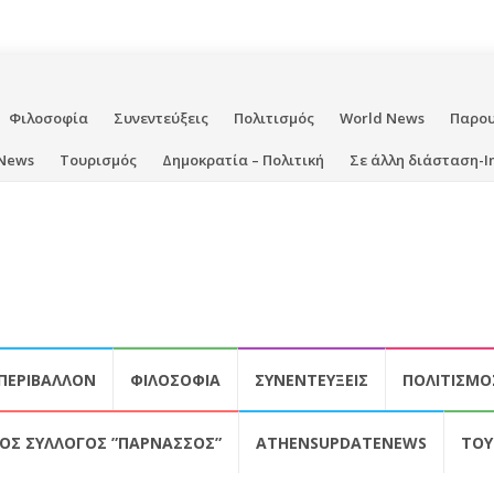
Φιλοσοφία
Συνεντεύξεις
Πολιτισμός
World News
Παρο
News
Τουρισμός
Δημοκρατία – Πολιτική
Σε άλλη διάσταση-I
ΠΕΡΙΒΆΛΛΟΝ
ΦΙΛΟΣΟΦΊΑ
ΣΥΝΕΝΤΕΎΞΕΙΣ
ΠΟΛΙΤΙΣΜΌ
ΚΌΣ ΣΎΛΛΟΓΟΣ ”ΠΑΡΝΑΣΣΌΣ”
ATHENSUPDATENEWS
ΤΟΥ