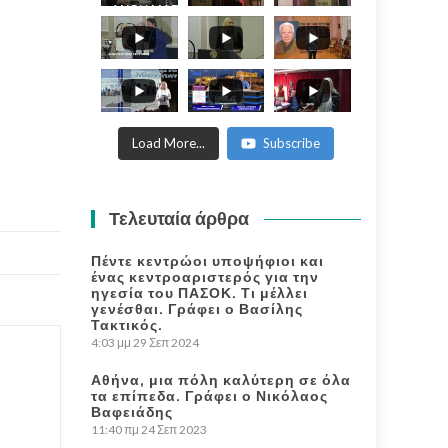
ΑΝΘΗ ΜΑΡΙΑ -
ANTHI MARIA
WORLD
PHILOSOFICAL
FORUM.
Load More...
Subscribe
Τελευταία άρθρα
Πέντε κεντρώοι υποψήφιοι και
ένας κεντροαριστερός για την
ηγεσία του ΠΑΣΟΚ. Τι μέλλει
γενέσθαι. Γράφει ο Βασίλης
Τακτικός.
4:03 μμ
29 Σεπ 2024
Αθήνα, μια πόλη καλύτερη σε όλα
τα επίπεδα. Γράφει ο Νικόλαος
Βαφειάδης
11:40 πμ
24 Σεπ 2023