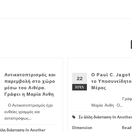
Αντικατοπτρισμός και
Ο Paul C. Jagot 
22
παρεμβολή στο χώρο
το Υποσυνείδητο 
μέσω του Αιθέρα.
ΙΟΎΛ
Μέρος
Γράφει η Μαρία Άνθη
Γράφει
Ο Αντικατοπτρισμός έχει
Μαρία Άνθη Ο...
ευθείες γραμμές και
Σε άλλη διάσταση-In Anothe
αντιστρόφως...
Dimension
Read
λλη διάσταση-In Another