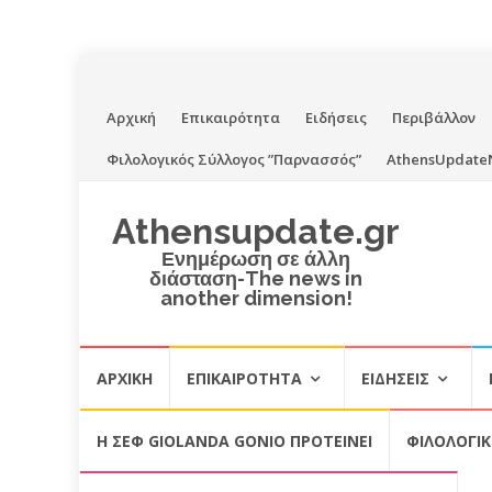
Skip
Αρχική
Επικαιρότητα
Ειδήσεις
Περιβάλλον
to
Φιλολογικός Σύλλογος ”Παρνασσός”
AthensUpdate
content
Athensupdate.gr
Ενημέρωση σε άλλη
διάσταση-The news in
another dimension!
Skip
ΑΡΧΙΚΉ
ΕΠΙΚΑΙΡΌΤΗΤΑ
ΕΙΔΉΣΕΙΣ
to
content
Η ΣΕΦ GIOLANDA GONIO ΠΡΟΤΕΙΝΕΙ
ΦΙΛΟΛΟΓΙ