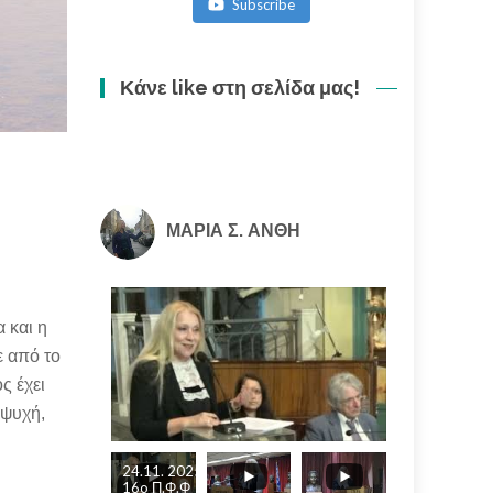
Subscribe
ακολουθία
(3/3)
Κάνε like στη σελίδα μας!
ΜΑΡΙΑ Σ. ΑΝΘΗ
 και η
ε από το
ς έχει
 ψυχή,
24.11. 2025
16o Π.Φ.Φ