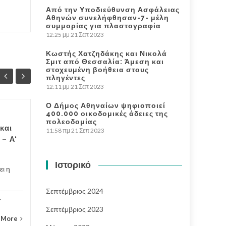
Από την Υποδιεύθυνση Ασφάλειας
Αθηνών συνελήφθησαν-7- μέλη
συμμορίας για πλαστογραφία
12:25 μμ
21 Σεπ 2023
Κωστής Χατζηδάκης και Νικολά
Σμιτ από Θεσσαλία: Άμεση και
στοχευμένη βοήθεια στους
πληγέντες
12:11 μμ
21 Σεπ 2023
Ο Δήμος Αθηναίων ψηφιοποιεί
400.000 οικοδομικές άδειες της
Ερμηνεύοντας τον
πολεοδομίας
22
22
και
11:58 πμ
21 Σεπ 2023
Αλεξάντερ Κάννον –
– A‘
ΙΟΎΛ
Μια άλλη σύνδεση
ΙΟΎΛ
γνώσεων. Γράφει η
Ιστορικό
Μαρία Άνθη
 η
Μια άλλη σύνδεση
Σεπτέμβριος 2024
γνώσεων καλείται ο κάθε
r
ερευνητής να...
Σεπτέμβριος 2023
 More
Σε άλλη διάσταση-In Another