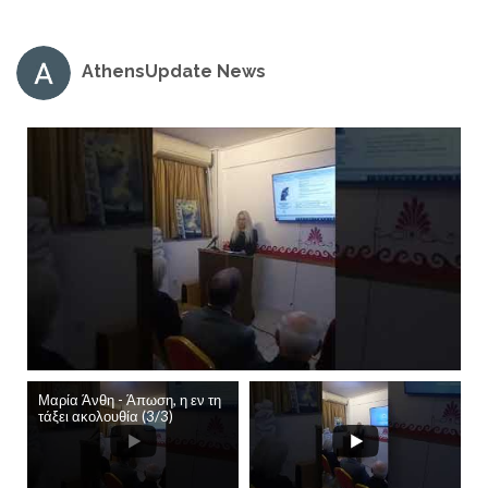
AthensUpdate News
Μαρία Άνθη - Άπωση, η εν τη
τάξει ακολουθία (3/3)