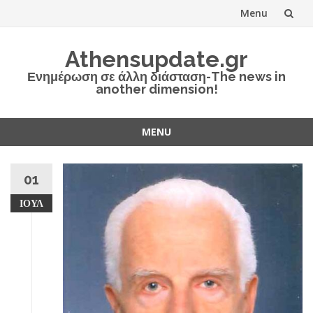
Menu
Skip
Athensupdate.gr
to
Ενημέρωση σε άλλη διάσταση-The news in
another dimension!
content
MENU
Skip
to
01
content
ΙΟΎΛ