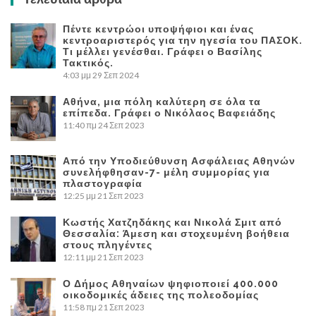
Πέντε κεντρώοι υποψήφιοι και ένας
κεντροαριστερός για την ηγεσία του ΠΑΣΟΚ.
Τι μέλλει γενέσθαι. Γράφει ο Βασίλης
Τακτικός.
4:03 μμ
29 Σεπ 2024
Αθήνα, μια πόλη καλύτερη σε όλα τα
επίπεδα. Γράφει ο Νικόλαος Βαφειάδης
11:40 πμ
24 Σεπ 2023
Από την Υποδιεύθυνση Ασφάλειας Αθηνών
συνελήφθησαν-7- μέλη συμμορίας για
πλαστογραφία
12:25 μμ
21 Σεπ 2023
Κωστής Χατζηδάκης και Νικολά Σμιτ από
Θεσσαλία: Άμεση και στοχευμένη βοήθεια
στους πληγέντες
12:11 μμ
21 Σεπ 2023
Ο Δήμος Αθηναίων ψηφιοποιεί 400.000
οικοδομικές άδειες της πολεοδομίας
11:58 πμ
21 Σεπ 2023