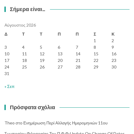
Σήμερα είναι…
Αύγουστος 2026
Δ
Τ
Τ
Π
Π
Σ
Κ
1
2
3
4
5
6
7
8
9
10
11
12
13
14
15
16
17
18
19
20
21
22
23
24
25
26
27
28
29
30
31
« Σεπ
Πρόσφατα σχόλια
Theo
στο
Ενημέρωση Περί Αλλαγής Ημερομηνιών 11ου
Συμποσίου Φιλοσοφίας Του Π.Φ.Φ-Update On Change Of Dates