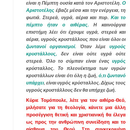
είναι η Πέμπτη ουσία κατά τον Αριστοτέλη.
Ο
Αριστοτέλης
έβαζε μέσα και την ενέργεια, τη
φωτιά. Στερεά, υγρά, αέρια και πυρ.
Και το
πέμπτο ήταν ο αιθέρας.
Η καινούργια
επιστήμη λέει ότι έχουμε υγρά, στερεά και
αέρια, υγρούς κρυστάλλους που είναι όλοι οι
ζωντανοί οργανισμοί.
Όταν λέμε
υγρούς
κρυστάλλους,
δεν είναι ούτε υγρά ούτε
στερεά. Όλο το σύμπαν είναι ένας
υγρός
κρύσταλλος. Το πλεονέκτημα των υγρών
κρυστάλλων είναι ότι όλη η ζωή,
ό,τι ζωντανό
υπάρχει
, είναι υγρός κρύσταλλος. Δίχως τους
υγρούς κρυστάλλους δεν θα υπήρχε ζωή.
Κύριε Τομόπουλε, λέτε για τον αιθέρα-Θεό,
μιλήσατε για τη θεολογία, κάνετε μια άλλη
προσέγγιση θετική και χριστιανική θα έλεγα
ως προς την ανθρώπινη συνείδηση και το
αίσθημα του Θεού. Στη συγκεκριμένη