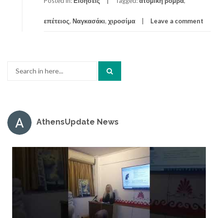
Posted in:
Ειδήσεις
Tagged:
ατομική βόμβα
,
επέτειος
,
Ναγκασάκι
,
χιροσίμα
Leave a comment
Search
for:
AthensUpdate News