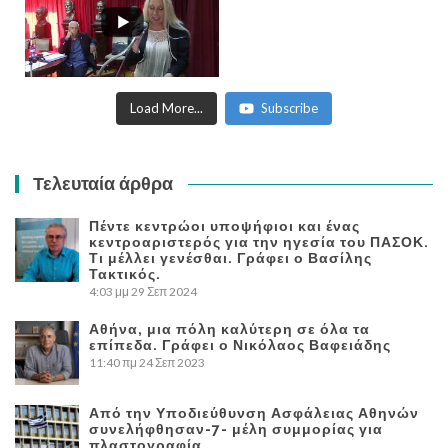
Load More...
Subscribe
Τελευταία άρθρα
Πέντε κεντρώοι υποψήφιοι και ένας
κεντροαριστερός για την ηγεσία του ΠΑΣΟΚ.
Τι μέλλει γενέσθαι. Γράφει ο Βασίλης
Τακτικός.
4:03 μμ
29 Σεπ 2024
Αθήνα, μια πόλη καλύτερη σε όλα τα
επίπεδα. Γράφει ο Νικόλαος Βαφειάδης
11:40 πμ
24 Σεπ 2023
Από την Υποδιεύθυνση Ασφάλειας Αθηνών
συνελήφθησαν-7- μέλη συμμορίας για
πλαστογραφία