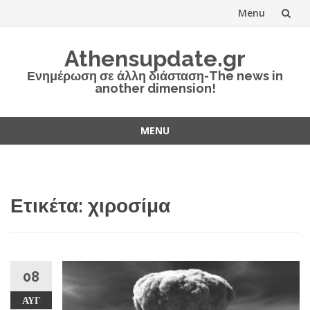
Menu
Skip
Athensupdate.gr
to
Ενημέρωση σε άλλη διάσταση-The news in
another dimension!
content
MENU
Skip
to
content
Ετικέτα:
χιροσίμα
08
ΑΥΓ