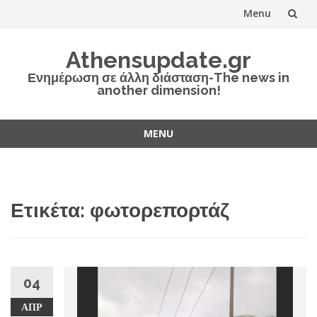
Menu
Skip
Athensupdate.gr
to
Ενημέρωση σε άλλη διάσταση-The news in
another dimension!
content
MENU
Skip
to
content
Ετικέτα:
φωτορεπορτάζ
04
ΑΠΡ