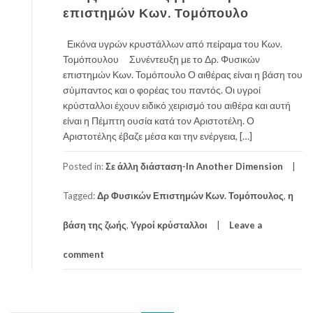
επιστημών Κων. Τομόπουλο
Εικόνα υγρών κρυστάλλων από πείραμα του Κων.
Τομόπουλου Συνέντευξη με το Δρ. Φυσικών
επιστημών Κων. Τομόπουλο Ο αιθέρας είναι η βάση του
σύμπαντος και ο φορέας του παντός. Οι υγροί
κρύσταλλοι έχουν ειδικό χειρισμό του αιθέρα και αυτή
είναι η Πέμπτη ουσία κατά τον Αριστοτέλη. Ο
Αριστοτέλης έβαζε μέσα και την ενέργεια, […]
Posted in:
Σε άλλη διάσταση-In Another Dimension
Tagged:
Δρ Φυσικών Επιστημών Κων. Τομόπουλος
,
η
βάση της ζωής
,
Υγροί κρύσταλλοι
Leave a
comment