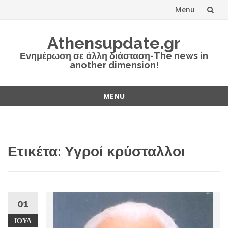
Menu
Skip
Athensupdate.gr
to
Ενημέρωση σε άλλη διάσταση-The news in
another dimension!
content
MENU
Skip
to
content
Ετικέτα:
Υγροί κρύσταλλοι
01
ΙΟΎΛ