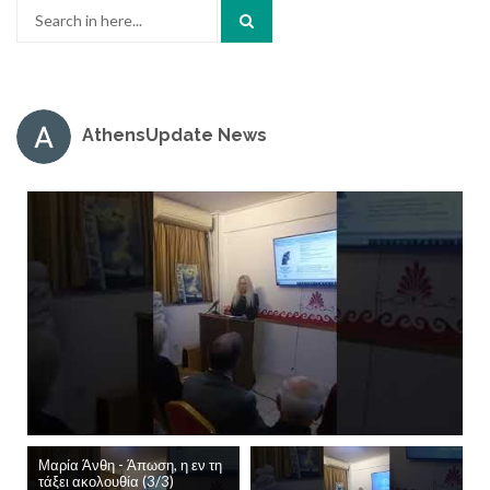
Search
for:
AthensUpdate News
Μαρία Άνθη - Άπωση, η εν τη
τάξει ακολουθία (3/3)