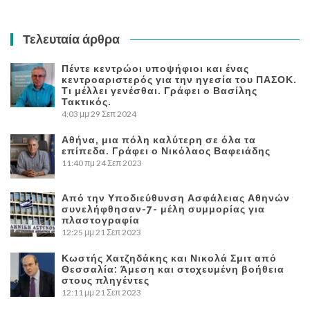
Τελευταία άρθρα
Πέντε κεντρώοι υποψήφιοι και ένας
κεντροαριστερός για την ηγεσία του ΠΑΣΟΚ.
Τι μέλλει γενέσθαι. Γράφει ο Βασίλης
Τακτικός.
4:03 μμ
29 Σεπ 2024
Αθήνα, μια πόλη καλύτερη σε όλα τα
επίπεδα. Γράφει ο Νικόλαος Βαφειάδης
11:40 πμ
24 Σεπ 2023
Από την Υποδιεύθυνση Ασφάλειας Αθηνών
συνελήφθησαν-7- μέλη συμμορίας για
πλαστογραφία
12:25 μμ
21 Σεπ 2023
Κωστής Χατζηδάκης και Νικολά Σμιτ από
Θεσσαλία: Άμεση και στοχευμένη βοήθεια
στους πληγέντες
12:11 μμ
21 Σεπ 2023