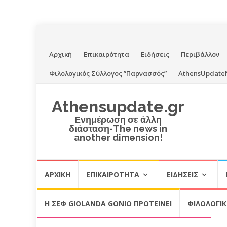
Skip
Αρχική
Επικαιρότητα
Ειδήσεις
Περιβάλλον
to
Φιλολογικός Σύλλογος ”Παρνασσός”
AthensUpdate
content
Athensupdate.gr
Ενημέρωση σε άλλη
διάσταση-The news in
another dimension!
Skip
ΑΡΧΙΚΉ
ΕΠΙΚΑΙΡΌΤΗΤΑ
ΕΙΔΉΣΕΙΣ
to
content
Η ΣΕΦ GIOLANDA GONIO ΠΡΟΤΕΙΝΕΙ
ΦΙΛΟΛΟΓΙ