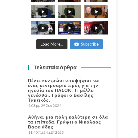
ΑΝΘΗ ΜΑΡΙΑ -
ANTHI MARIA
WORLD
PHILOSOFICAL
FORUM.
Load More...
Subscribe
Τελευταία άρθρα
Πέντε κεντρώοι υποψήφιοι και
ένας κεντροαριστερός για την
ηγεσία του ΠΑΣΟΚ. Τι μέλλει
γενέσθαι. Γράφει ο Βασίλης
Τακτικός.
4:03 μμ
29 Σεπ 2024
Αθήνα, μια πόλη καλύτερη σε όλα
τα επίπεδα. Γράφει ο Νικόλαος
Βαφειάδης
11:40 πμ
24 Σεπ 2023