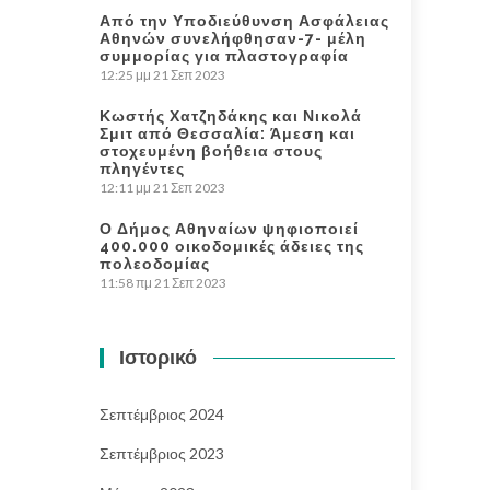
Από την Υποδιεύθυνση Ασφάλειας
Αθηνών συνελήφθησαν-7- μέλη
συμμορίας για πλαστογραφία
12:25 μμ
21 Σεπ 2023
Κωστής Χατζηδάκης και Νικολά
Σμιτ από Θεσσαλία: Άμεση και
στοχευμένη βοήθεια στους
πληγέντες
12:11 μμ
21 Σεπ 2023
Ο Δήμος Αθηναίων ψηφιοποιεί
400.000 οικοδομικές άδειες της
πολεοδομίας
11:58 πμ
21 Σεπ 2023
Ιστορικό
Σεπτέμβριος 2024
Σεπτέμβριος 2023