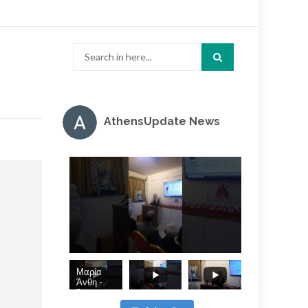
Search
for:
AthensUpdate News
Μαρία
Άνθη -
Άπωση, η
εν τη τάξει