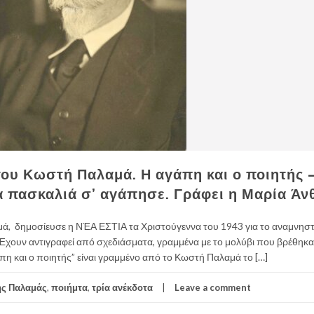
του Κωστή Παλαμά. Η αγάπη και ο ποιητής 
α πασκαλιά σ’ αγάπησε. Γράφει η Μαρία Άν
, δημοσίευσε η ΝΈΑ ΕΣΤΙΑ τα Χριστούγεννα του 1943 για το αναμνηστ
. Έχουν αντιγραφεί από σχεδιάσματα, γραμμένα με το μολύβι που βρέθηκ
πη και ο ποιητής” είναι γραμμένο από το Κωστή Παλαμά το […]
ς Παλαμάς
,
ποιήμτα
,
τρία ανέκδοτα
Leave a comment