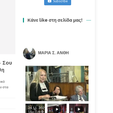
Subscribe
ακολουθία
(3/3)
Κάνε like στη σελίδα μας!
ΜΑΡΙΑ Σ. ΑΝΘΗ
– Σου
θη
ικό
αν στα
24.11. 2025
16o Π.Φ.Φ