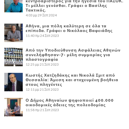
κεντροαριστερός για την ηγεσία του ΠΑΣΟΚ.
Τι μέλλει γενέσθαι. Γράφει ο Βασίλης
Τακτικός.
4:03 μμ
29 Σεπ 2024
Αθήνα, μια πόλη καλύτερη σε όλα τα
επίπεδα. Γράφει ο Νικόλαος Βαφειάδης
11:40 πμ
24 Σεπ 2023
Από την Υποδιεύθυνση Ασφάλειας Αθηνών
συνελήφθησαν-7- μέλη συμμορίας για
πλαστογραφία
12:25 μμ
21 Σεπ 2023
Κωστής Χατζηδάκης και Νικολά Σμιτ από
Θεσσαλία: Άμεση και στοχευμένη βοήθεια
στους πληγέντες
12:11 μμ
21 Σεπ 2023
Ο Δήμος Αθηναίων ψηφιοποιεί 400.000
οικοδομικές άδειες της πολεοδομίας
11:58 πμ
21 Σεπ 2023