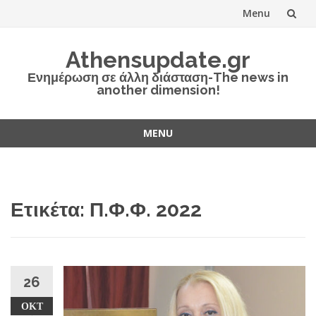
Menu
Skip
Athensupdate.gr
to
Ενημέρωση σε άλλη διάσταση-The news in
another dimension!
content
MENU
Skip
to
content
Ετικέτα:
Π.Φ.Φ. 2022
26
ΟΚΤ