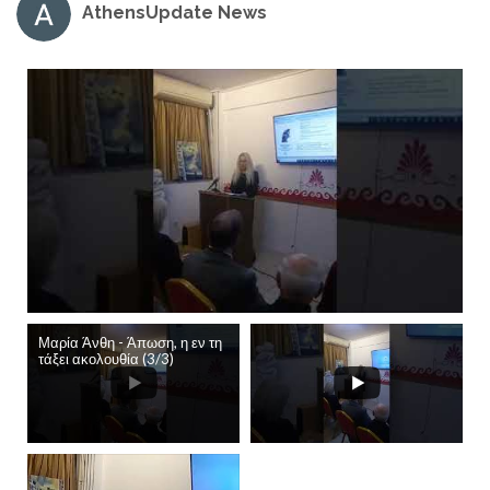
AthensUpdate News
Μαρία Άνθη - Άπωση, η εν τη
τάξει ακολουθία (3/3)