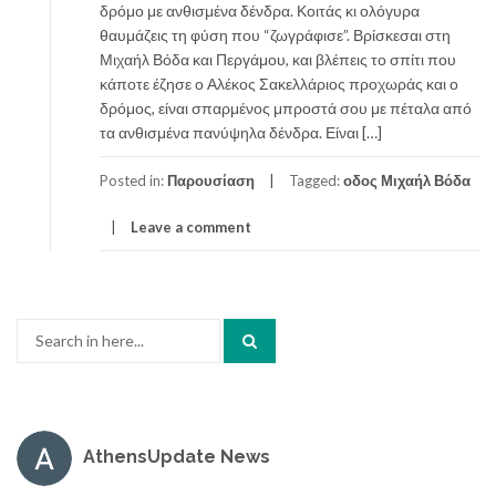
δρόμο με ανθισμένα δένδρα. Κοιτάς κι ολόγυρα
θαυμάζεις τη φύση που “ζωγράφισε”. Βρίσκεσαι στη
Μιχαήλ Βόδα και Περγάμου, και βλέπεις το σπίτι που
κάποτε έζησε ο Αλέκος Σακελλάριος προχωράς και ο
δρόμος, είναι σπαρμένος μπροστά σου με πέταλα από
τα ανθισμένα πανύψηλα δένδρα. Είναι […]
Posted in:
Παρουσίαση
Tagged:
οδος Μιχαήλ Βόδα
Leave a comment
Search
for:
AthensUpdate News