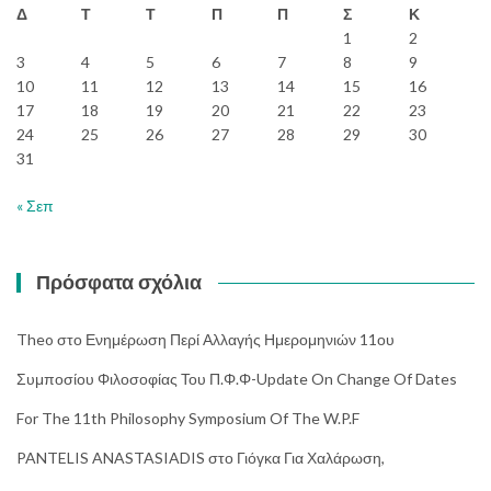
Δ
Τ
Τ
Π
Π
Σ
Κ
1
2
3
4
5
6
7
8
9
10
11
12
13
14
15
16
17
18
19
20
21
22
23
24
25
26
27
28
29
30
31
« Σεπ
Πρόσφατα σχόλια
Theo
στο
Ενημέρωση Περί Αλλαγής Ημερομηνιών 11ου
Συμποσίου Φιλοσοφίας Του Π.Φ.Φ-Update On Change Of Dates
For The 11th Philosophy Symposium Of The W.P.F
PANTELIS ANASTASIADIS
στο
Γιόγκα Για Χαλάρωση,