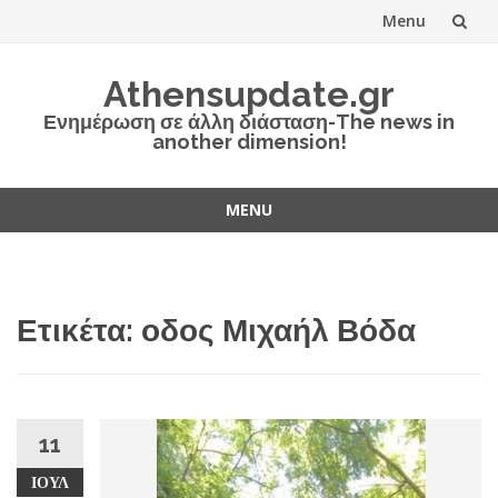
Menu
Skip
Athensupdate.gr
to
Ενημέρωση σε άλλη διάσταση-The news in
another dimension!
content
MENU
Skip
to
content
Ετικέτα:
οδος Μιχαήλ Βόδα
11
ΙΟΎΛ