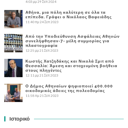
4:03 μμ
29 Σεπ 2024
Αθήνα, μια πόλη καλύτερη σε όλα τα
επίπεδα. Γράφει ο Νικόλαος Βαφειάδης
11:40 πμ
24 Σεπ 2023
Από την Υποδιεύθυνση Ασφάλειας Αθηνών
συνελήφθησαν-7- μέλη συμμορίας για
πλαστογραφία
12:25 μμ
21 Σεπ 2023
Κωστής Χατζηδάκης και Νικολά Σμιτ από
Θεσσαλία: Άμεση και στοχευμένη βοήθεια
στους πληγέντες
12:11 μμ
21 Σεπ 2023
Ο Δήμος Αθηναίων ψηφιοποιεί 400.000
οικοδομικές άδειες της πολεοδομίας
11:58 πμ
21 Σεπ 2023
Ιστορικό