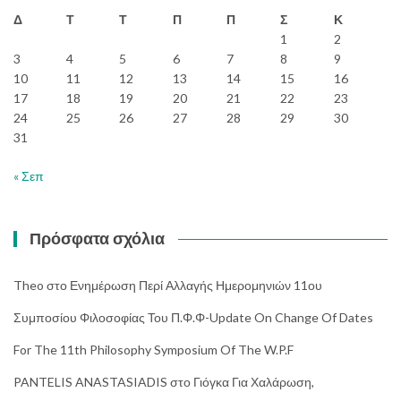
Δ
Τ
Τ
Π
Π
Σ
Κ
1
2
3
4
5
6
7
8
9
10
11
12
13
14
15
16
17
18
19
20
21
22
23
24
25
26
27
28
29
30
31
« Σεπ
Πρόσφατα σχόλια
Theo
στο
Ενημέρωση Περί Αλλαγής Ημερομηνιών 11ου
Συμποσίου Φιλοσοφίας Του Π.Φ.Φ-Update On Change Of Dates
For The 11th Philosophy Symposium Of The W.P.F
PANTELIS ANASTASIADIS
στο
Γιόγκα Για Χαλάρωση,