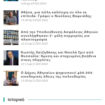
4:03 μμ
29 Σεπ 2024
Αθήνα, μια πόλη καλύτερη σε όλα τα
επίπεδα. Γράφει ο Νικόλαος Βαφειάδης
11:40 πμ
24 Σεπ 2023
Από την Υποδιεύθυνση Ασφάλειας Αθηνών
συνελήφθησαν-7- μέλη συμμορίας για
πλαστογραφία
12:25 μμ
21 Σεπ 2023
Κωστής Χατζηδάκης και Νικολά Σμιτ από
Θεσσαλία: Άμεση και στοχευμένη βοήθεια
στους πληγέντες
12:11 μμ
21 Σεπ 2023
Ο Δήμος Αθηναίων ψηφιοποιεί 400.000
οικοδομικές άδειες της πολεοδομίας
11:58 πμ
21 Σεπ 2023
Ιστορικό