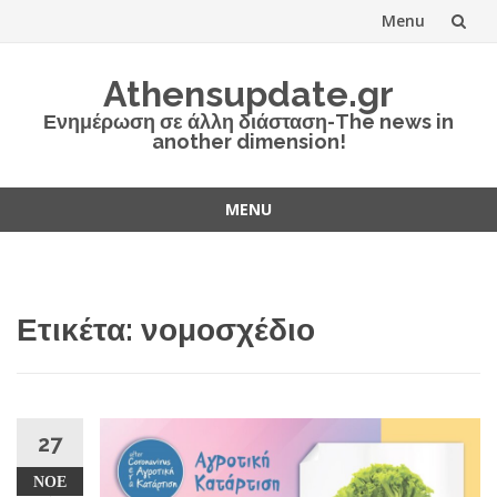
Menu
Skip
Athensupdate.gr
to
Ενημέρωση σε άλλη διάσταση-The news in
another dimension!
content
MENU
Skip
to
content
Ετικέτα:
νομοσχέδιο
27
ΝΟΈ