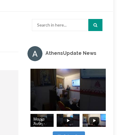
Search
for:
AthensUpdate News
Μαρία
Άνθη -
Άπωση, η
εν τη τάξει