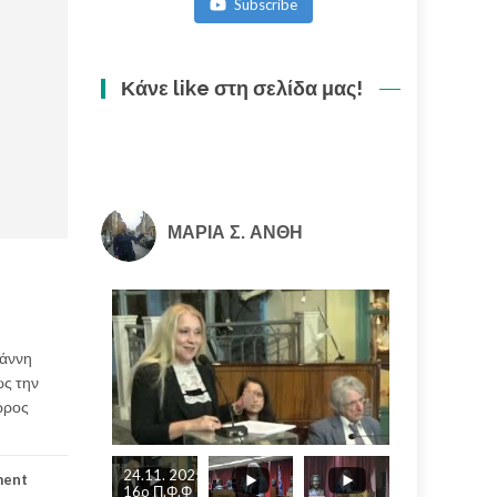
Subscribe
ακολουθία
(3/3)
Κάνε like στη σελίδα μας!
ΜΑΡΙΑ Σ. ΑΝΘΗ
ιάννη
ως την
ώρος
24.11. 2025
ment
16o Π.Φ.Φ