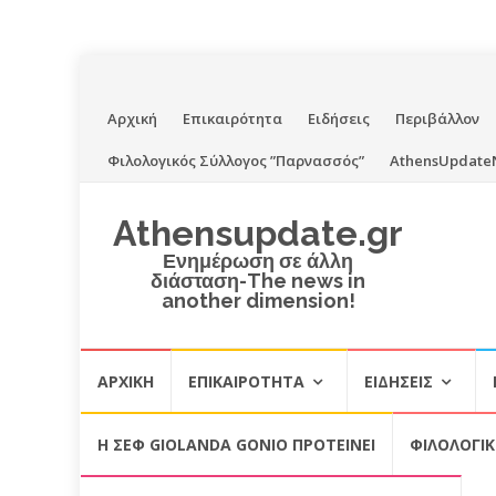
Skip
Αρχική
Επικαιρότητα
Ειδήσεις
Περιβάλλον
to
Φιλολογικός Σύλλογος ”Παρνασσός”
AthensUpdate
content
Athensupdate.gr
Ενημέρωση σε άλλη
διάσταση-The news in
another dimension!
Skip
ΑΡΧΙΚΉ
ΕΠΙΚΑΙΡΌΤΗΤΑ
ΕΙΔΉΣΕΙΣ
to
content
Η ΣΕΦ GIOLANDA GONIO ΠΡΟΤΕΙΝΕΙ
ΦΙΛΟΛΟΓΙ