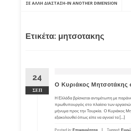
ΣΕ ΆΛΛΗ ΔΙΆΣΤΑΣΗ-IN ANOTHER DIMENSION
Ετικέτα:
μητσοτακης
24
Ο Κυριάκος Μητσοτάκης 
ΣΕΠ
Η Ελλάδα βρίσκεται αντιμέτωπη με παράνομ
πρωθυπουργός στο πλαίσιο των εργασιών
μήνυμα προς την Τουρκία. Ο Κυριάκος Μητ
εξακολουθεί όπως είπε να αγνοεί τα […]
Posted in:
Επικαιρότητα
Tagged:
Ευρώ