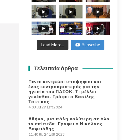
ΑΝΘΗ ΜΑΡΙΑ -
ANTHI MARIA
WORLD
PHILOSOFICAL
FORUM.
Load More...
Subscribe
Τελευταία άρθρα
Πέντε κεντρώοι υποψήφιοι και
ένας κεντροαριστερός για την
ηγεσία του ΠΑΣΟΚ. Τι μέλλει
γενέσθαι. Γράφει ο Βασίλης
Τακτικός.
4:03 μμ
29 Σεπ 2024
Αθήνα, μια πόλη καλύτερη σε όλα
τα επίπεδα. Γράφει ο Νικόλαος
Βαφειάδης
11:40 πμ
24 Σεπ 2023