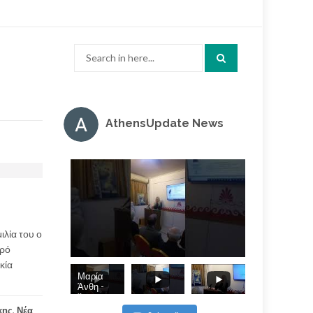
Search
for:
AthensUpdate News
ιλία του ο
ηρό
κία
Μαρία
Άνθη -
Άπωση, η
εν τη τάξει
κης
,
Νέα