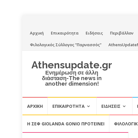
Skip
Αρχική
Επικαιρότητα
Ειδήσεις
Περιβάλλον
to
Φιλολογικός Σύλλογος ”Παρνασσός”
AthensUpdate
content
Athensupdate.gr
Ενημέρωση σε άλλη
διάσταση-The news in
another dimension!
Skip
ΑΡΧΙΚΉ
ΕΠΙΚΑΙΡΌΤΗΤΑ
ΕΙΔΉΣΕΙΣ
to
content
Η ΣΕΦ GIOLANDA GONIO ΠΡΟΤΕΙΝΕΙ
ΦΙΛΟΛΟΓΙ