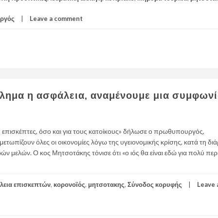
ργός
Leave a comment
λημα η ασφάλεια, αναμένουμε μια συμφωνί
 επισκέπτες, όσο και για τους κατοίκους» δήλωσε ο πρωθυπουργός,
ετωπίζουν όλες οι οικονομίες λόγω της υγειονομικής κρίσης, κατά τη διά
ών μελών. Ο κος Μητσοτάκης τόνισε ότι «ο ιός θα είναι εδώ για πολύ πε
λεια επισκεπτών
,
κορονοϊός
,
μητσοτακης
,
Σύνοδος κορυφής
Leave 