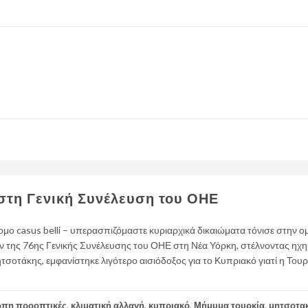
στη Γενική Συνέλευση του ΟΗΕ
ο casus belli – υπερασπιζόμαστε κυριαρχικά δικαιώματα τόνισε στην ομ
 της 76ης Γενικής Συνέλευσης του ΟΗΕ στη Νέα Υόρκη, στέλνοντας ηχ
σοτάκης, εμφανίστηκε λιγότερο αισιόδοξος για το Κυπριακό γιατί η Τουρ
πη προοπτικές
,
κλιματική αλλαγή
,
κυπριακό
,
Μήμυμα τουρκία
,
μητσοτα