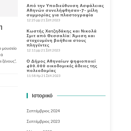
Από την Υποδιεύθυνση Ασφάλειας
Αθηνών συνελήφθησαν-7- μέλη
συμμορίας για πλαστογραφία
12:25 μμ
21 Σεπ 2023
η
Κωστής Χατζηδάκης και Νικολά
Σμιτ από Θεσσαλία: Άμεση και
στοχευμένη βοήθεια στους
πληγέντες
ο μουσείο
12:11 μμ
21 Σεπ 2023
τά
 ξένους”,
Ο Δήμος Αθηναίων ψηφιοποιεί
400.000 οικοδομικές άδειες της
πολεοδομίας
11:58 πμ
21 Σεπ 2023
Ιστορικό
Σεπτέμβριος 2024
Σεπτέμβριος 2023