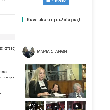
Subscribe
ακολουθία
(3/3)
Κάνε like στη σελίδα μας!
α στις
ΜΑΡΙΑ Σ. ΑΝΘΗ
ρκεια
ρισσότερο
a
24.11. 2025
16o Π.Φ.Φ