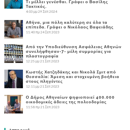
Τι μέλλει γενέσθαι. Γράφει ο Βασίλης
Τακτικός.
4:03 μμ
29 Σεπ 2024
Αθήνα, μια πόλη καλύτερη σε όλα τα
επίπεδα. Γράφει ο Νικόλαος Βαφειάδης
11:40 πμ
24 Σεπ 2023
Από την Υποδιεύθυνση Ασφάλειας Αθηνών
συνελήφθησαν-7- μέλη συμμορίας για
πλαστογραφία
12:25 μμ
21 Σεπ 2023
Κωστής Χατζηδάκης και Νικολά Σμιτ από
Θεσσαλία: Άμεση και στοχευμένη βοήθεια
στους πληγέντες
12:11 μμ
21 Σεπ 2023
Ο Δήμος Αθηναίων ψηφιοποιεί 400.000
οικοδομικές άδειες της πολεοδομίας
11:58 πμ
21 Σεπ 2023