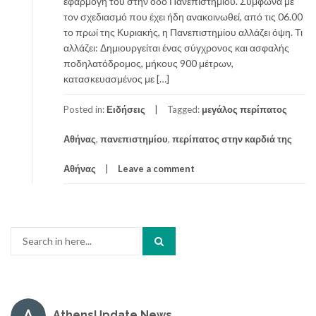
εφαρμογή του στην οδό Πανεπιστημίου. Σύμφωνα με
τον σχεδιασμό που έχει ήδη ανακοινωθεί, από τις 06.00
το πρωί της Κυριακής, η Πανεπιστημίου αλλάζει όψη. Τι
αλλάζει: Δημιουργείται ένας σύγχρονος και ασφαλής
ποδηλατόδρομος, μήκους 900 μέτρων,
κατασκευασμένος με […]
Posted in:
Ειδήσεις
Tagged:
μεγάλος περίπατος
Αθήνας
,
πανεπιστημίου
,
περίπατος στην καρδιά της
Αθήνας
Leave a comment
Search
for:
AthensUpdate News