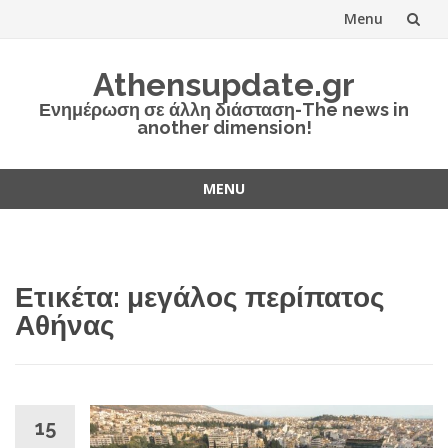
Menu
Skip
Athensupdate.gr
to
Ενημέρωση σε άλλη διάσταση-The news in
another dimension!
content
MENU
Skip
to
content
Ετικέτα:
μεγάλος περίπατος
Αθήνας
15