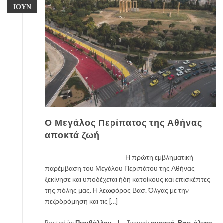
ΙΟΎΝ
Ο Μεγάλος Περίπατος της Αθήνας
αποκτά ζωή
Η πρώτη εμβληματική
παρέμβαση του Μεγάλου Περιπάτου της Αθήνας
ξεκίνησε και υποδέχεται ήδη κατοίκους και επισκέπτες
της πόλης μας. Η λεωφόρος Βασ. Όλγας με την
πεζοδρόμηση και τις […]
Posted in:
Περιβάλλον
Tagged:
ανοιχτή
,
Βασ. όλγας
,