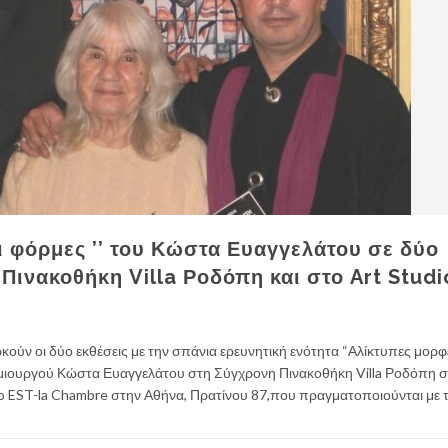
ι φόρμες ’’ του Κώστα Ευαγγελάτου σε δύο
 Πινακοθήκη Villa Ροδόπη και στο Art Studi
ούν οι δύο εκθέσεις με την σπάνια ερευνητική ενότητα “Αλίκτυπες μορφ
 δημιουργού Κώστα Ευαγγελάτου στη Σύγχρονη Πινακοθήκη Villa Ροδόπη 
io EST-la Chambre στην Αθήνα, Πρατίνου 87,που πραγματοποιούνται με 