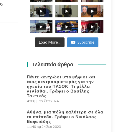
ΑΝΘΗ ΜΑΡΙΑ -
άς
,
ANTHI MARIA
WORLD
PHILOSOFICAL
FORUM.
Load More...
Subscribe
Τελευταία άρθρα
Πέντε κεντρώοι υποψήφιοι και
ένας κεντροαριστερός για την
ηγεσία του ΠΑΣΟΚ. Τι μέλλει
γενέσθαι. Γράφει ο Βασίλης
Τακτικός.
4:03 μμ
29 Σεπ 2024
Αθήνα, μια πόλη καλύτερη σε όλα
τα επίπεδα. Γράφει ο Νικόλαος
Βαφειάδης
11:40 πμ
24 Σεπ 2023