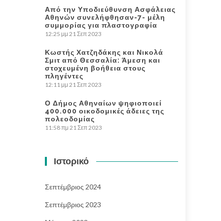
Από την Υποδιεύθυνση Ασφάλειας
Αθηνών συνελήφθησαν-7- μέλη
συμμορίας για πλαστογραφία
12:25 μμ
21 Σεπ 2023
Κωστής Χατζηδάκης και Νικολά
Σμιτ από Θεσσαλία: Άμεση και
στοχευμένη βοήθεια στους
πληγέντες
12:11 μμ
21 Σεπ 2023
Ο Δήμος Αθηναίων ψηφιοποιεί
400.000 οικοδομικές άδειες της
πολεοδομίας
11:58 πμ
21 Σεπ 2023
Ιστορικό
Σεπτέμβριος 2024
Σεπτέμβριος 2023