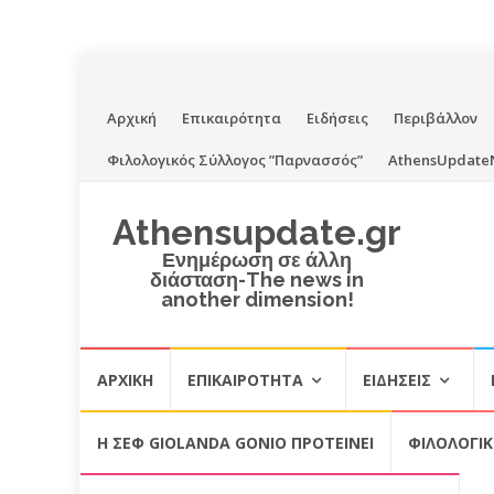
Skip
Αρχική
Επικαιρότητα
Ειδήσεις
Περιβάλλον
to
Φιλολογικός Σύλλογος ”Παρνασσός”
AthensUpdate
content
Athensupdate.gr
Ενημέρωση σε άλλη
διάσταση-The news in
another dimension!
Skip
ΑΡΧΙΚΉ
ΕΠΙΚΑΙΡΌΤΗΤΑ
ΕΙΔΉΣΕΙΣ
to
content
Η ΣΕΦ GIOLANDA GONIO ΠΡΟΤΕΙΝΕΙ
ΦΙΛΟΛΟΓΙ