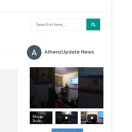
Search
for:
AthensUpdate News
Μαρία
Άνθη -
Άπωση, η
εν τη τάξει