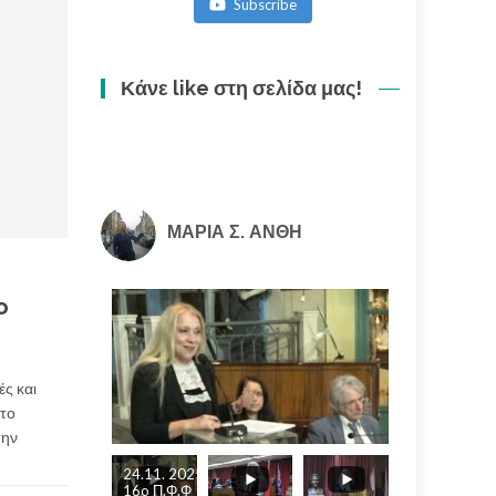
Subscribe
ακολουθία
(3/3)
Κάνε like στη σελίδα μας!
ΜΑΡΙΑ Σ. ΑΝΘΗ
o
ές και
στο
την
24.11. 2025
16o Π.Φ.Φ