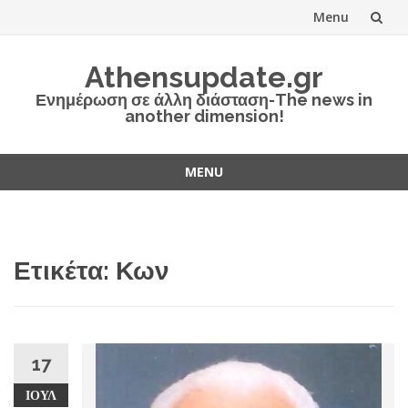
Menu
Skip
Athensupdate.gr
to
Ενημέρωση σε άλλη διάσταση-The news in
another dimension!
content
MENU
Skip
to
content
Ετικέτα:
Κων
17
ΙΟΎΛ