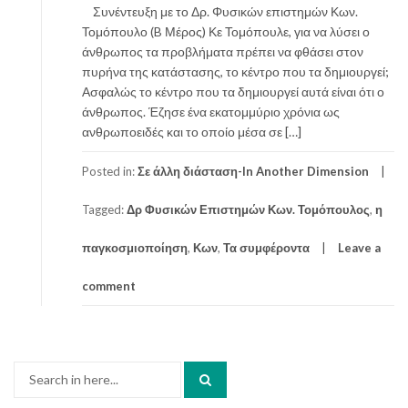
Συνέντευξη με το Δρ. Φυσικών επιστημών Κων.
Τομόπουλο (B Μέρος) Κε Τομόπουλε, για να λύσει ο
άνθρωπος τα προβλήματα πρέπει να φθάσει στον
πυρήνα της κατάστασης, το κέντρο που τα δημιουργεί;
Ασφαλώς το κέντρο που τα δημιουργεί αυτά είναι ότι ο
άνθρωπος. Έζησε ένα εκατομμύριο χρόνια ως
ανθρωποειδές και το οποίο μέσα σε […]
Posted in:
Σε άλλη διάσταση-In Another Dimension
Tagged:
Δρ Φυσικών Επιστημών Κων. Τομόπουλος
,
η
παγκοσμιοποίηση
,
Κων
,
Τα συμφέροντα
Leave a
comment
Search
for: