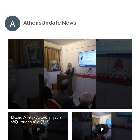
AthensUpdate News
Μαρία Άνθη - Άπωση, η εν τη
τάξει ακολουθία (3/3)