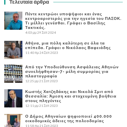
Τελευταία άρθρα
Πέντε κεντρώοι υποψήφιοι και ένας
κεντροαριστερός για την ηγεσία του ΠΑΣΟΚ.
Τι μέλλει γενέσθαι. Γράφει ο Βασίλης
Τακτικός.
4:03 μμ
29 Σεπ 2024
Αθήνα, μια πόλη καλύτερη σε όλα τα
επίπεδα. Γράφει ο Νικόλαος Βαφειάδης
11:40 πμ
24 Σεπ 2023
Από την Υποδιεύθυνση Ασφάλειας Αθηνών
συνελήφθησαν-7- μέλη συμμορίας για
πλαστογραφία
12:25 μμ
21 Σεπ 2023
Κωστής Χατζηδάκης και Νικολά Σμιτ από
Θεσσαλία: Άμεση και στοχευμένη βοήθεια
στους πληγέντες
12:11 μμ
21 Σεπ 2023
Ο Δήμος Αθηναίων ψηφιοποιεί 400.000
οικοδομικές άδειες της πολεοδομίας
11:58 πμ
21 Σεπ 2023