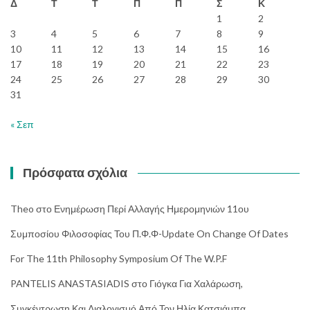
Δ
Τ
Τ
Π
Π
Σ
Κ
1
2
3
4
5
6
7
8
9
10
11
12
13
14
15
16
17
18
19
20
21
22
23
24
25
26
27
28
29
30
31
« Σεπ
Πρόσφατα σχόλια
Theo
στο
Ενημέρωση Περί Αλλαγής Ημερομηνιών 11ου
Συμποσίου Φιλοσοφίας Του Π.Φ.Φ-Update On Change Of Dates
For The 11th Philosophy Symposium Of The W.P.F
PANTELIS ANASTASIADIS
στο
Γιόγκα Για Χαλάρωση,
Συγκέντρωση Και Διαλογισμό Από Τον Ηλία Κατσιάμπα