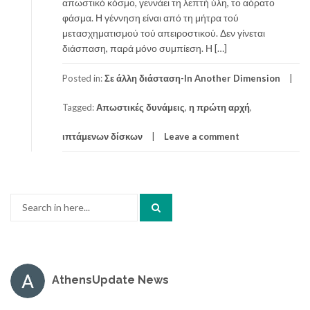
απωστικό κόσμο, γεννάει τη λεπτή ύλη, το αόρατο
φάσμα. Η γέννηση είναι από τη μήτρα τού
μετασχηματισμού τού απειροστικού. Δεν γίνεται
διάσπαση, παρά μόνο συμπίεση. Η […]
Posted in:
Σε άλλη διάσταση-In Another Dimension
Tagged:
Απωστικές δυνάμεις
,
η πρώτη αρχή
,
ιπτάμενων δίσκων
Leave a comment
Search
for:
AthensUpdate News