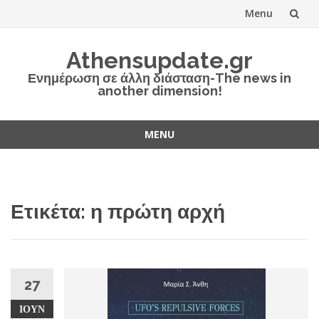
Menu
Skip
Athensupdate.gr
to
Ενημέρωση σε άλλη διάσταση-The news in
another dimension!
content
MENU
Skip
to
content
Ετικέτα:
η πρώτη αρχή
27
ΙΟΎΝ