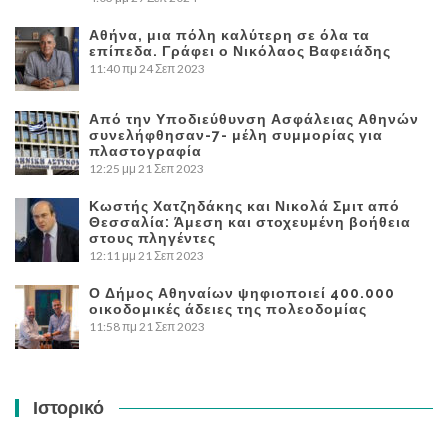
Αθήνα, μια πόλη καλύτερη σε όλα τα
επίπεδα. Γράφει ο Νικόλαος Βαφειάδης
11:40 πμ
24 Σεπ 2023
Από την Υποδιεύθυνση Ασφάλειας Αθηνών
συνελήφθησαν-7- μέλη συμμορίας για
πλαστογραφία
12:25 μμ
21 Σεπ 2023
Κωστής Χατζηδάκης και Νικολά Σμιτ από
Θεσσαλία: Άμεση και στοχευμένη βοήθεια
στους πληγέντες
12:11 μμ
21 Σεπ 2023
Ο Δήμος Αθηναίων ψηφιοποιεί 400.000
οικοδομικές άδειες της πολεοδομίας
11:58 πμ
21 Σεπ 2023
Ιστορικό