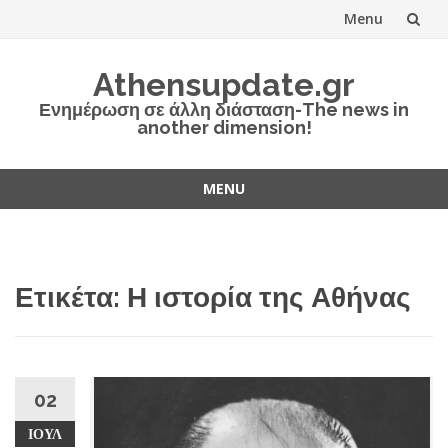
Menu
Skip
Athensupdate.gr
to
Ενημέρωση σε άλλη διάσταση-The news in
another dimension!
content
MENU
Skip
to
content
Ετικέτα:
Η ιστορία της Αθήνας
02
ΙΟΎΛ