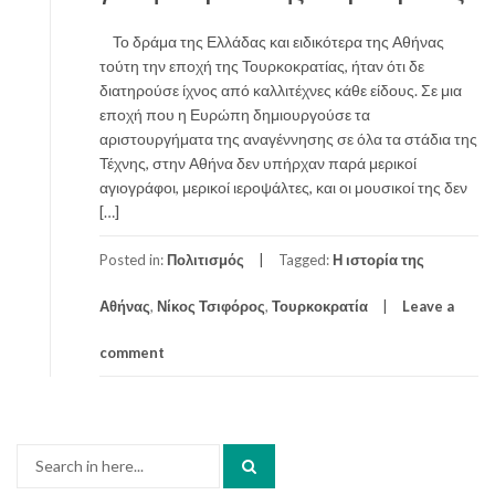
Το δράμα της Ελλάδας και ειδικότερα της Αθήνας
τούτη την εποχή της Τουρκοκρατίας, ήταν ότι δε
διατηρούσε ίχνος από καλλιτέχνες κάθε είδους. Σε μια
εποχή που η Ευρώπη δημιουργούσε τα
αριστουργήματα της αναγέννησης σε όλα τα στάδια της
Τέχνης, στην Αθήνα δεν υπήρχαν παρά μερικοί
αγιογράφοι, μερικοί ιεροψάλτες, και οι μουσικοί της δεν
[…]
Posted in:
Πολιτισμός
Tagged:
Η ιστορία της
Αθήνας
,
Νίκος Τσιφόρος
,
Τουρκοκρατία
Leave a
comment
Search
for: