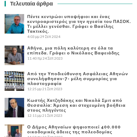
Τελευταία άρθρα
Πέντε κεντρώοι υποψήφιοι και ένας
κεντροαριστερός για την ηγεσία του ΠΑΣΟΚ.
Τι μέλλει γενέσθαι. Γράφει ο Βασίλης
Τακτικός.
4:03 μμ
29 Σεπ 2024
Αθήνα, μια πόλη καλύτερη σε όλα τα
επίπεδα. Γράφει ο Νικόλαος Βαφειάδης
11:40 πμ
24 Σεπ 2023
Από την Υποδιεύθυνση Ασφάλειας Αθηνών
συνελήφθησαν-7- μέλη συμμορίας για
πλαστογραφία
12:25 μμ
21 Σεπ 2023
Κωστής Χατζηδάκης και Νικολά Σμιτ από
Θεσσαλία: Άμεση και στοχευμένη βοήθεια
στους πληγέντες
12:11 μμ
21 Σεπ 2023
Ο Δήμος Αθηναίων ψηφιοποιεί 400.000
οικοδομικές άδειες της πολεοδομίας