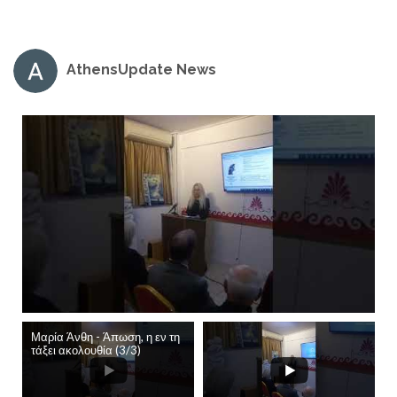
AthensUpdate News
Μαρία Άνθη - Άπωση, η εν τη
τάξει ακολουθία (3/3)