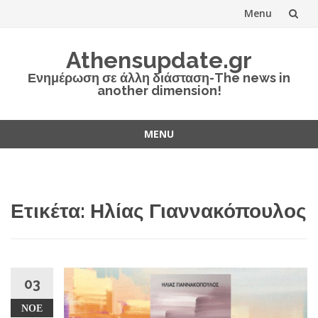
Menu
Skip
Athensupdate.gr
to
Ενημέρωση σε άλλη διάσταση-The news in
another dimension!
content
MENU
Skip
to
content
Ετικέτα:
Ηλίας Γιαννακόπουλος
03
ΝΟΈ