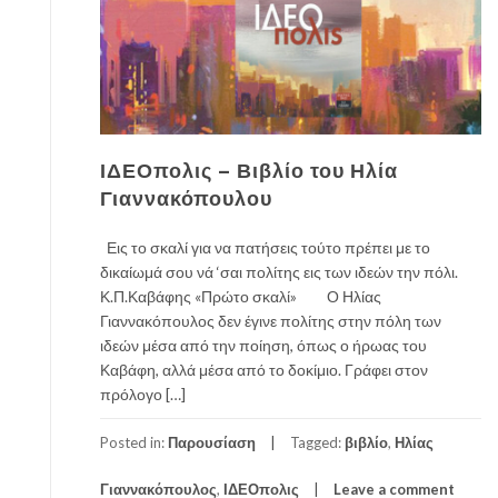
ΙΔΕΟπολις – Βιβλίο του Ηλία
Γιαννακόπουλου
Εις το σκαλί για να πατήσεις τούτο πρέπει με το
δικαίωμά σου νά ‘σαι πολίτης εις των ιδεών την πόλι.
Κ.Π.Καβάφης «Πρώτο σκαλί» Ο Ηλίας
Γιαννακόπουλος δεν έγινε πολίτης στην πόλη των
ιδεών μέσα από την ποίηση, όπως ο ήρωας του
Καβάφη, αλλά μέσα από το δοκίμιο. Γράφει στον
πρόλογο […]
Posted in:
Παρουσίαση
Tagged:
βιβλίο
,
Ηλίας
Γιαννακόπουλος
,
ΙΔΕΟπολις
Leave a comment