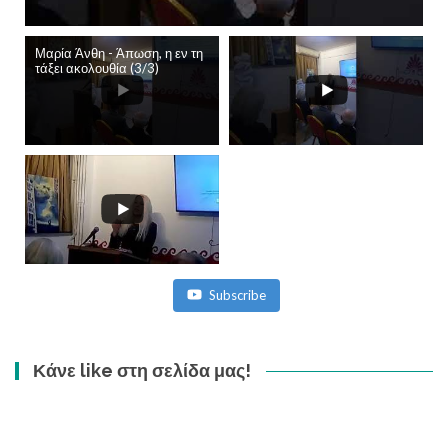
Μαρία Άνθη - Άπωση, η εν τη
τάξει ακολουθία (3/3)
Subscribe
Κάνε like στη σελίδα μας!