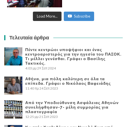
Load More...
Subscribe
Τελευταία άρθρα
Πέντε κεντρώοι υποψήφιοι και ένας
κεντροαριστερός για την ηγεσία του ΠΑΣΟΚ.
Τι μέλλει γενέσθαι. Γράφει ο Βασίλης
Τακτικός.
4:03 μμ
29 Σεπ 2024
Αθήνα, μια πόλη καλύτερη σε όλα τα
επίπεδα. Γράφει ο Νικόλαος Βαφειάδης
11:40 πμ
24 Σεπ 2023
Από την Υποδιεύθυνση Ασφάλειας Αθηνών
συνελήφθησαν-7- μέλη συμμορίας για
πλαστογραφία
12:25 μμ
21 Σεπ 2023