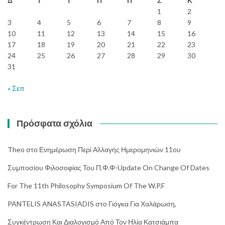
Δ
Τ
Τ
Π
Π
Σ
Κ
1
2
3
4
5
6
7
8
9
10
11
12
13
14
15
16
17
18
19
20
21
22
23
24
25
26
27
28
29
30
31
« Σεπ
Πρόσφατα σχόλια
Theo
στο
Ενημέρωση Περί Αλλαγής Ημερομηνιών 11ου
Συμποσίου Φιλοσοφίας Του Π.Φ.Φ-Update On Change Of Dates
For The 11th Philosophy Symposium Of The W.P.F
PANTELIS ANASTASIADIS
στο
Γιόγκα Για Χαλάρωση,
Συγκέντρωση Και Διαλογισμό Από Τον Ηλία Κατσιάμπα