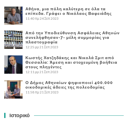
Αθήνα, μια πόλη καλύτερη σε όλα τα
επίπεδα. Γράφει ο Νικόλαος Βαφειάδης
11:40 πμ
24 Σεπ 2023
Από την Υποδιεύθυνση Ασφάλειας Αθηνών
συνελήφθησαν-7- μέλη συμμορίας για
πλαστογραφία
12:25 μμ
21 Σεπ 2023
Κωστής Χατζηδάκης και Νικολά Σμιτ από
Θεσσαλία: Άμεση και στοχευμένη βοήθεια
στους πληγέντες
12:11 μμ
21 Σεπ 2023
Ο Δήμος Αθηναίων ψηφιοποιεί 400.000
οικοδομικές άδειες της πολεοδομίας
11:58 πμ
21 Σεπ 2023
Ιστορικό