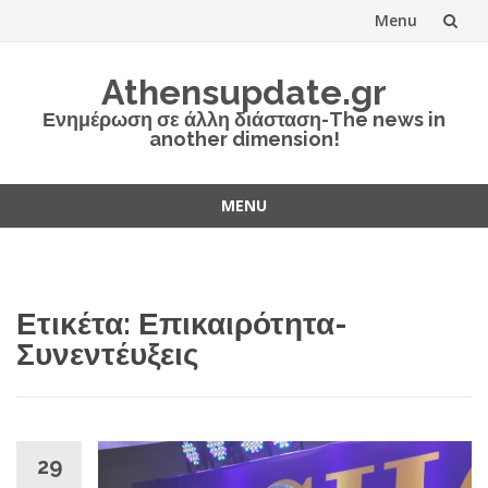
Menu
Skip
Athensupdate.gr
to
Ενημέρωση σε άλλη διάσταση-The news in
another dimension!
content
MENU
Skip
to
content
Ετικέτα:
Επικαιρότητα-
Συνεντέυξεις
29