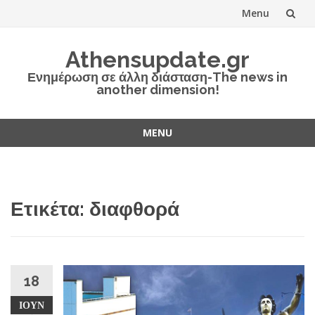
Menu
Skip
Athensupdate.gr
to
Ενημέρωση σε άλλη διάσταση-The news in
another dimension!
content
MENU
Skip
to
content
Ετικέτα:
διαφθορά
18
ΙΟΎΝ