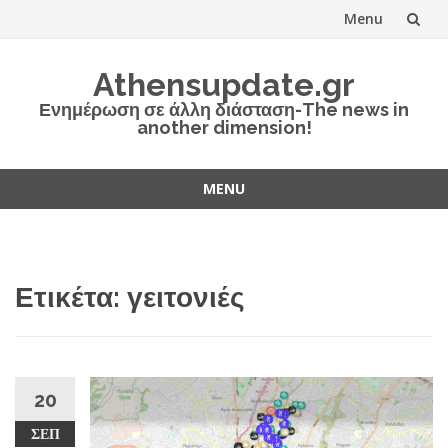
Menu
Skip
Athensupdate.gr
to
Ενημέρωση σε άλλη διάσταση-The news in
another dimension!
content
MENU
Skip
to
content
Ετικέτα:
γειτονιές
20
ΣΕΠ