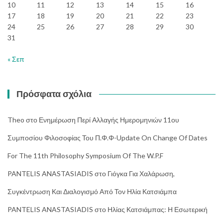
10
11
12
13
14
15
16
17
18
19
20
21
22
23
24
25
26
27
28
29
30
31
« Σεπ
Πρόσφατα σχόλια
Theo
στο
Ενημέρωση Περί Αλλαγής Ημερομηνιών 11ου
Συμποσίου Φιλοσοφίας Του Π.Φ.Φ-Update On Change Of Dates
For The 11th Philosophy Symposium Of The W.P.F
PANTELIS ANASTASIADIS
στο
Γιόγκα Για Χαλάρωση,
Συγκέντρωση Και Διαλογισμό Από Τον Ηλία Κατσιάμπα
PANTELIS ANASTASIADIS
στο
Ηλίας Κατσιάμπας: Η Εσωτερική