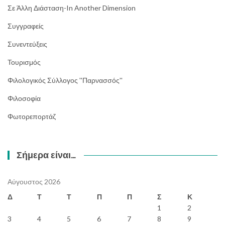
Σε Άλλη Διάσταση-In Another Dimension
Συγγραφείς
Συνεντεύξεις
Τουρισμός
Φιλολογικός Σύλλογος ''Παρνασσός''
Φιλοσοφία
Φωτορεπορτάζ
Σήμερα είναι…
Αύγουστος 2026
Δ
Τ
Τ
Π
Π
Σ
Κ
1
2
3
4
5
6
7
8
9