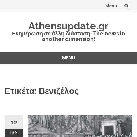
Menu
Skip
Athensupdate.gr
to
Ενημέρωση σε άλλη διάσταση-The news in
another dimension!
content
MENU
Skip
to
content
Ετικέτα:
Βενιζέλος
12
ΙΑΝ