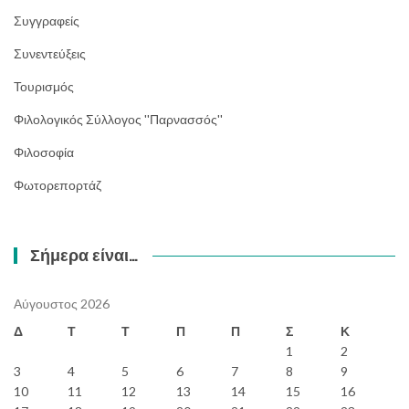
Συγγραφείς
Συνεντεύξεις
Τουρισμός
Φιλολογικός Σύλλογος ''Παρνασσός''
Φιλοσοφία
Φωτορεπορτάζ
Σήμερα είναι…
Αύγουστος 2026
Δ
Τ
Τ
Π
Π
Σ
Κ
1
2
3
4
5
6
7
8
9
10
11
12
13
14
15
16