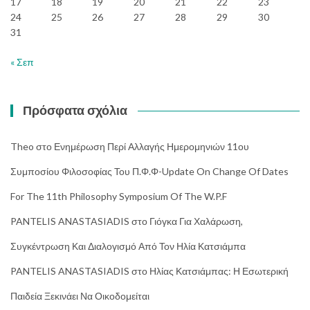
17
18
19
20
21
22
23
24
25
26
27
28
29
30
31
« Σεπ
Πρόσφατα σχόλια
Theo
στο
Ενημέρωση Περί Αλλαγής Ημερομηνιών 11ου
Συμποσίου Φιλοσοφίας Του Π.Φ.Φ-Update On Change Of Dates
For The 11th Philosophy Symposium Of The W.P.F
PANTELIS ANASTASIADIS
στο
Γιόγκα Για Χαλάρωση,
Συγκέντρωση Και Διαλογισμό Από Τον Ηλία Κατσιάμπα
PANTELIS ANASTASIADIS
στο
Ηλίας Κατσιάμπας: Η Εσωτερική
Παιδεία Ξεκινάει Να Οικοδομείται