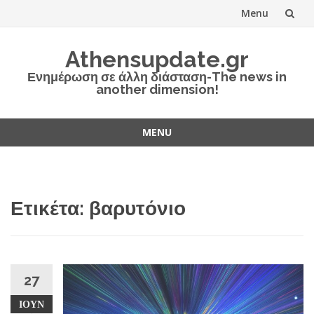
Menu
Skip
Athensupdate.gr
to
Ενημέρωση σε άλλη διάσταση-The news in
another dimension!
content
MENU
Skip
to
content
Ετικέτα:
βαρυτόνιο
27
ΙΟΎΝ