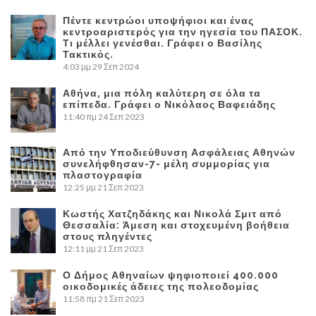
Πέντε κεντρώοι υποψήφιοι και ένας
κεντροαριστερός για την ηγεσία του ΠΑΣΟΚ.
Τι μέλλει γενέσθαι. Γράφει ο Βασίλης
Τακτικός.
4:03 μμ
29 Σεπ 2024
Αθήνα, μια πόλη καλύτερη σε όλα τα
επίπεδα. Γράφει ο Νικόλαος Βαφειάδης
11:40 πμ
24 Σεπ 2023
Από την Υποδιεύθυνση Ασφάλειας Αθηνών
συνελήφθησαν-7- μέλη συμμορίας για
πλαστογραφία
12:25 μμ
21 Σεπ 2023
Κωστής Χατζηδάκης και Νικολά Σμιτ από
Θεσσαλία: Άμεση και στοχευμένη βοήθεια
στους πληγέντες
12:11 μμ
21 Σεπ 2023
Ο Δήμος Αθηναίων ψηφιοποιεί 400.000
οικοδομικές άδειες της πολεοδομίας
11:58 πμ
21 Σεπ 2023