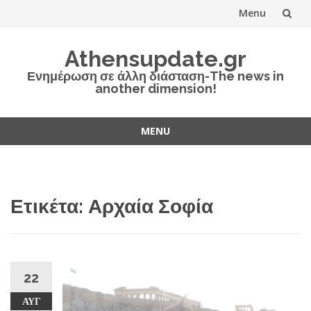
Menu
Skip
Athensupdate.gr
to
Ενημέρωση σε άλλη διάσταση-The news in
another dimension!
content
MENU
Skip
to
content
Ετικέτα:
Αρχαία Σοφία
22
ΑΥΓ