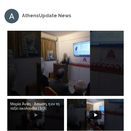
AthensUpdate News
Μαρία Άνθη - Άπωση, η εν τη
τάξει ακολουθία (3/3)