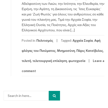
Αδελφοσύνη των Λαών, την Ισότητα, την Ελευθερία, την
Ειρήνη, την Αγάπη, τη Δικαιοσύνη, τις ¨Ίσες Ευκαιρίες¨
και μια ¨Ζωή Φωτός¨ για όλους του ανθρώπους σε κάθε
γωνιά του πλανήτη μας. Τιμά την Αρχαία Σοφία, την
Ελληνική Ουσία, τις Ποιότητες, Αρχές και Αξίες του
Ελληνικού Αρχέτυπου, που είναι […]
Posted in:
Πολιτισμός
Tagged:
Αρχαία Σοφία
,
Αφή
φλόγας του Πνεύματος
,
Μνημοσύνη
,
Πάρις Κατσίβελος
,
τελετή
,
τελετουργική επίκληση
,
φωτοχυσία
Leave a
comment
Search
for: