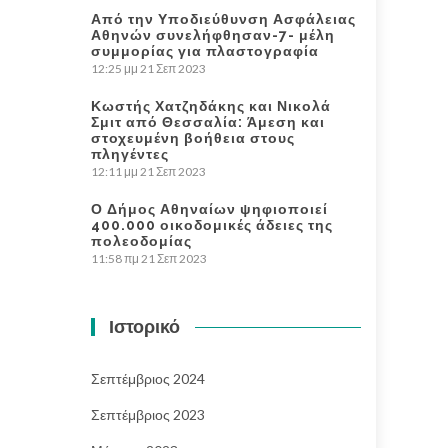
Από την Υποδιεύθυνση Ασφάλειας
Αθηνών συνελήφθησαν-7- μέλη
συμμορίας για πλαστογραφία
12:25 μμ
21 Σεπ 2023
Κωστής Χατζηδάκης και Νικολά
Σμιτ από Θεσσαλία: Άμεση και
στοχευμένη βοήθεια στους
πληγέντες
12:11 μμ
21 Σεπ 2023
Ο Δήμος Αθηναίων ψηφιοποιεί
400.000 οικοδομικές άδειες της
πολεοδομίας
11:58 πμ
21 Σεπ 2023
Ιστορικό
Σεπτέμβριος 2024
Σεπτέμβριος 2023