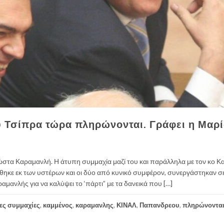
υ Τσίπρα τώρα πληρώνονται. Γράφει η Μαρ
τα Καραμανλή. Η άτυπη συμμαχία μαζί του και παράλληλα με τον κο Κ
ηκε εκ των υστέρων και οι δύο από κυνικό συμφέρον, συνεργάστηκαν σε
αμανλής για να καλύψει το ‘πάρτι” με τα δανεικά που […]
ες συμμαχίες
,
καμμένος
,
καραμανλης
,
ΚΙΝΑΛ
,
Παπανδρεου
,
πληρώνοντα