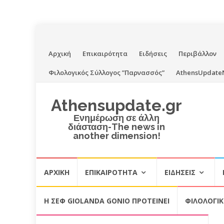
Skip
Αρχική
Επικαιρότητα
Ειδήσεις
Περιβάλλον
to
Φιλολογικός Σύλλογος ”Παρνασσός”
AthensUpdate
content
Athensupdate.gr
Ενημέρωση σε άλλη
διάσταση-The news in
another dimension!
Skip
ΑΡΧΙΚΉ
ΕΠΙΚΑΙΡΌΤΗΤΑ
ΕΙΔΉΣΕΙΣ
to
content
Η ΣΕΦ GIOLANDA GONIO ΠΡΟΤΕΙΝΕΙ
ΦΙΛΟΛΟΓΙ