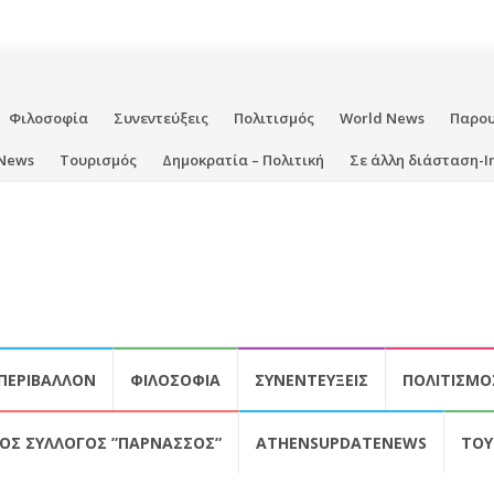
Φιλοσοφία
Συνεντεύξεις
Πολιτισμός
World News
Παρο
News
Τουρισμός
Δημοκρατία – Πολιτική
Σε άλλη διάσταση-I
ΠΕΡΙΒΆΛΛΟΝ
ΦΙΛΟΣΟΦΊΑ
ΣΥΝΕΝΤΕΎΞΕΙΣ
ΠΟΛΙΤΙΣΜΌ
ΚΌΣ ΣΎΛΛΟΓΟΣ ”ΠΑΡΝΑΣΣΌΣ”
ATHENSUPDATENEWS
ΤΟΥ