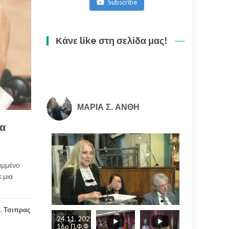
Subscribe
ακολουθία
(3/3)
Κάνε like στη σελίδα μας!
ΜΑΡΙΑ Σ. ΑΝΘΗ
ία
αμμένο
 μια
ι
,
Τσιπρας
24.11. 2025
16o Π.Φ.Φ