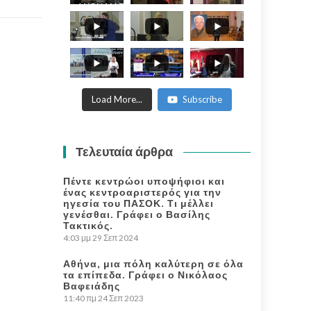
ΑΝΘΗ ΜΑΡΙΑ -
ANTHI MARIA
WORLD
PHILOSOFICAL
FORUM.
Load More...
Subscribe
Τελευταία άρθρα
Πέντε κεντρώοι υποψήφιοι και
ένας κεντροαριστερός για την
ηγεσία του ΠΑΣΟΚ. Τι μέλλει
γενέσθαι. Γράφει ο Βασίλης
Τακτικός.
4:03 μμ
29 Σεπ 2024
Αθήνα, μια πόλη καλύτερη σε όλα
τα επίπεδα. Γράφει ο Νικόλαος
Βαφειάδης
11:40 πμ
24 Σεπ 2023