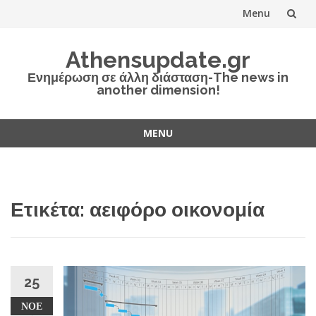
Menu
Skip
Athensupdate.gr
to
Ενημέρωση σε άλλη διάσταση-The news in
another dimension!
content
MENU
Skip
to
content
Ετικέτα:
αειφόρο οικονομία
25
ΝΟΈ