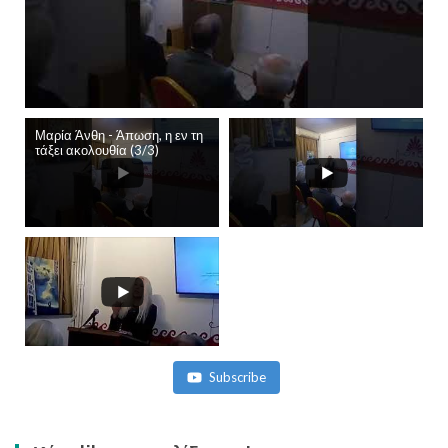
Μαρία Άνθη - Άπωση, η εν τη
τάξει ακολουθία (3/3)
Subscribe