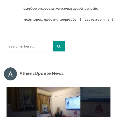
αειφόρο οικονομία
,
κοινωνική αγορά
,
μνημεία
,
πολιτισμός
,
πράσινη
,
τουρισμός
Leave a comment
Search
for:
AthensUpdate News