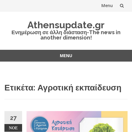
Menu
Skip
Athensupdate.gr
to
Ενημέρωση σε άλλη διάσταση-The news in
another dimension!
content
MENU
Skip
to
content
Ετικέτα:
Αγροτική εκπαίδευση
27
ΝΟΈ