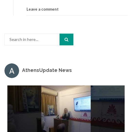
Leave a comment
Search
for:
AthensUpdate News