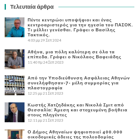
Τελευταία άρθρα
Πέντε κεντρώοι υποψήφιοι και ένας
κεντροαριστερός για την ηγεσία του ΠΑΣΟΚ.
Τι μέλλει γενέσθαι. Γράφει ο Βασίλης
Τακτικός.
4:03 μμ
29 Σεπ 2024
Αθήνα, μια πόλη καλύτερη σε όλα τα
επίπεδα. Γράφει ο Νικόλαος Βαφειάδης
11:40 πμ
24 Σεπ 2023
Από την Υποδιεύθυνση Ασφάλειας Αθηνών
συνελήφθησαν-7- μέλη συμμορίας για
πλαστογραφία
12:25 μμ
21 Σεπ 2023
Κωστής Χατζηδάκης και Νικολά Σμιτ από
Θεσσαλία: Άμεση και στοχευμένη βοήθεια
στους πληγέντες
12:11 μμ
21 Σεπ 2023
Ο Δήμος Αθηναίων ψηφιοποιεί 400.000
οικοδομικές άδειες της πολεοδομίας